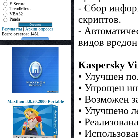
F-Secure
- Сбор инфор
TrendMicro
VBA32
скриптов.
Panda
- Автоматиче
Результаты
|
Архив опросов
Всего ответов:
1461
видов вредо
Kaspersky Vi
• Улучшен по
• Упрощен ин
• Возможен з
Maxthon 3.0.20.2000 Portable
• Улучшено л
• Реализован
• Использова