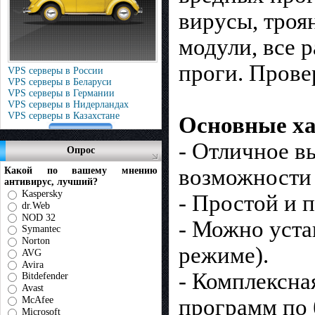
вирусы, троя
модули, все 
проги. Прове
VPS серверы в России
VPS серверы в Беларуси
VPS серверы в Германии
VPS серверы в Нидерландах
VPS серверы в Казахстане
Основные ха
- Отличное в
Опрос
возможности 
Какой по вашему мнению
антивирус, лучший?
Kaspersky
- Простой и 
dr.Web
NOD 32
- Можно уста
Symantec
Norton
режиме).
AVG
Avira
- Комплексна
Bitdefender
Avast
McAfee
программ по 
Microsoft