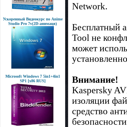
Network.
Ускоренный Видеокурс по Anime
Studio Pro 7v(2D-анимаця)
Бесплатный а
Tool не конф
может исполь
установленно
Microsoft Windows 7 5in1+4in1
Внимание!
SP1 [x86 RUS]
Kaspersky AV
изоляции фай
средство ант
безопасности