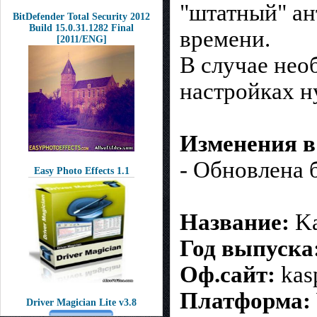
"штатный" ан
BitDefender Total Security 2012
Build 15.0.31.1282 Final
времени.
[2011/ENG]
В случае нео
настройках ну
Изменения в
- Обновлена 
Easy Photo Effects 1.1
Название:
Ka
Год выпуска
Оф.сайт:
kas
Платформа:
Driver Magician Lite v3.8