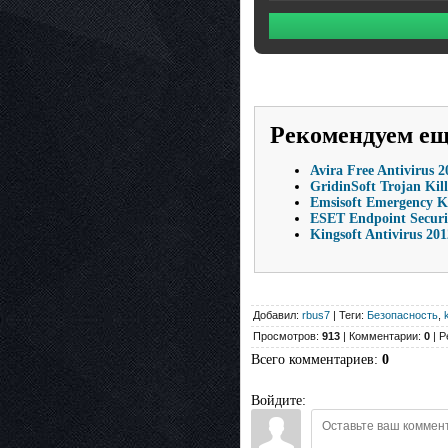
Рекомендуем е
Avira Free Antivirus 2
GridinSoft Trojan Kill
Emsisoft Emergency Kit
ESET Endpoint Security
Kingsoft Antivirus 20
Добавил:
rbus7
| Теги:
Безопасность
,
Просмотров:
913
| Комментарии:
0
| Р
Всего комментариев
:
0
Войдите: