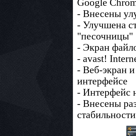
Google Chrome
- Внесены ул
- Улучшена с
"песочницы"
- Экран файл
- avast! Inte
- Веб-экран 
интерфейсе
- Интерфейс н
- Внесены ра
стабильности