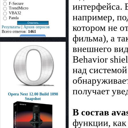
F-Secure
интерфейса. 
TrendMicro
VBA32
например, по
Panda
котором не о
Результаты
|
Архив опросов
Всего ответов:
1461
фильма), а т
внешнего вид
Behavior shi
над системой
обнаруживает
получает уве
Opera Next 12.00 Build 1090
Snapshot
В состав avas
функции, как