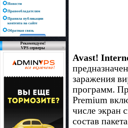
Новости
Правообладателям
Правила публикации
контента на сайте
Обратная связь
Рекомендуем!
VPS серверы
Avast! Intern
предназначен
заражения ви
программ. Пр
Premium вклю
числе экран 
состав пакета