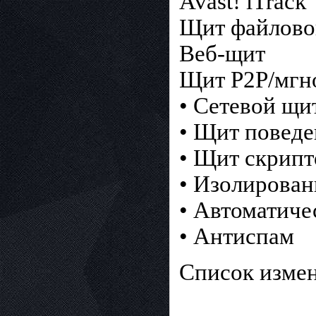
Avast! iTrack
Щит файлово
Веб-щит
Щит P2P/мгн
• Сетевой щи
• Щит поведе
• Щит скрипт
• Изолирован
• Автоматиче
• Антиспам
Список изме