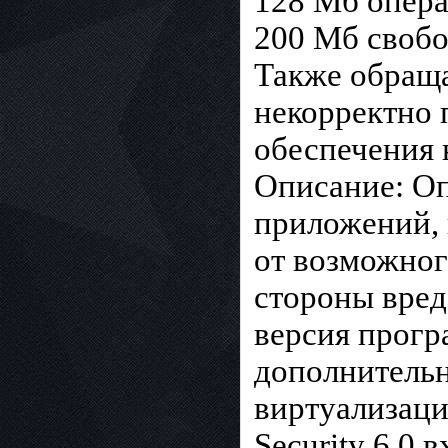
128 Мб опера
200 Мб свобо
Также обраща
некорректно 
обеспечения 
Описание: Опи
приложений, 
от возможног
стороны вре
версия прогр
дополнительн
виртуализации
Security 6.0