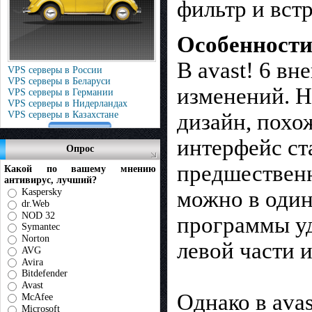
фильтр и вст
Особенности
В avast! 6 в
VPS серверы в России
VPS серверы в Беларуси
изменений. Н
VPS серверы в Германии
VPS серверы в Нидерландах
дизайн, похо
VPS серверы в Казахстане
интерфейс ст
Опрос
предшественн
Какой по вашему мнению
антивирус, лучший?
можно в один
Kaspersky
dr.Web
NOD 32
программы у
Symantec
Norton
левой части и
AVG
Avira
Bitdefender
Avast
Однако в avas
McAfee
Microsoft