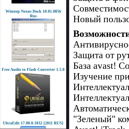
Совместимост
Winstep Nexus Dock 10.01.0856
Новый пользо
Rus
Возможности 
Антивирусно
Защита от ру
База avast! 
Free Audio to Flash Converter 1.5.0
Изучение пр
Интеллектуаль
Интеллектуал
Автоматичес
"Зеленый" к
UltraEdit 17.00.0.1032 [2011 RUS]