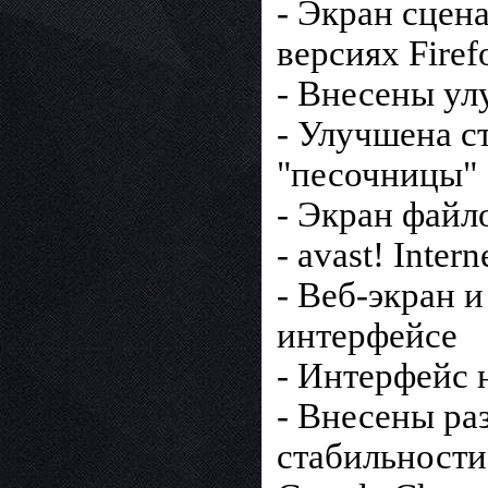
- Экран сцена
версиях Firef
- Внесены ул
- Улучшена с
"песочницы"
- Экран файл
- avast! Inte
- Веб-экран 
интерфейсе
- Интерфейс н
- Внесены ра
стабильности