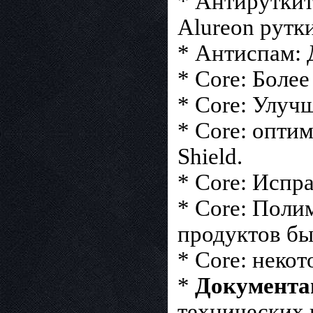
* Антируткит
Alureon рутки
* Антиспам: 
* Core: Более
* Core: Улуч
* Core: оптим
Shield.
* Core: Испра
* Core: Пол
продуктов б
* Core: неко
*
Документа
технических 