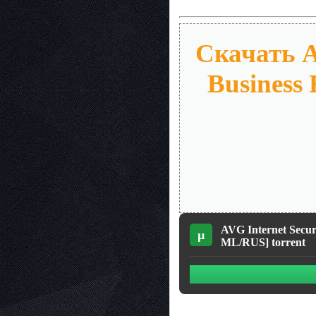
Скачать AV
Business 
AVG Internet Securi
µ
ML/RUS] torrent