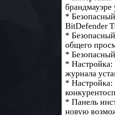
брандмауэре 
* Безопасный
BitDefender T
* Безопасный
общего просм
* Безопасный
* Настройка:
журнала уста
* Настройка:
конкурентос
* Панель инс
новую возмож