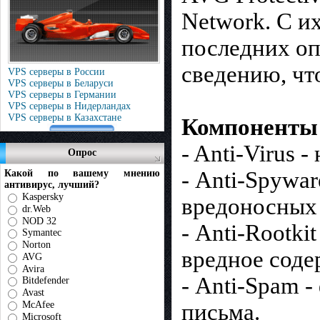
Network. С и
последних оп
сведению, чт
VPS серверы в России
VPS серверы в Беларуси
VPS серверы в Германии
VPS серверы в Нидерландах
VPS серверы в Казахстане
Компоненты п
- Anti-Virus 
Опрос
- Anti-Spywa
Какой по вашему мнению
антивирус, лучший?
Kaspersky
вредоносных
dr.Web
NOD 32
- Anti-Rootki
Symantec
Norton
вредное сод
AVG
Avira
- Anti-Spam 
Bitdefender
Avast
McAfee
письма.
Microsoft