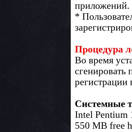
приложений.
* Пользовате
зарегистриро
Процедура л
Во время уст
сгенировать 
регистрации
Системные т
Intel Pentium 
550 MB free ha