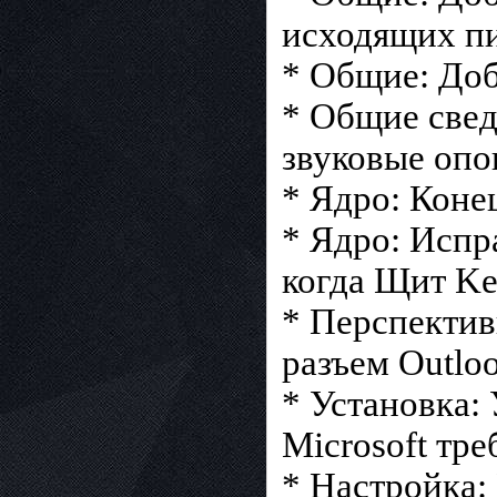
исходящих пи
* Общие: Доб
* Общие свед
звуковые опо
* Ядро: Коне
* Ядро: Испр
когда Щит Ker
* Перспектив
разъем Outloo
* Установка: 
Microsoft тре
* Настройка: 