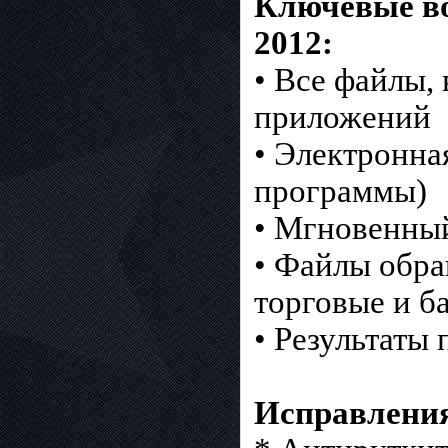
Ключевые во
2012:
• Все файлы,
приложений
• Электронна
программы)
• Мгновенны
• Файлы обра
торговые и б
• Результаты
Исправления