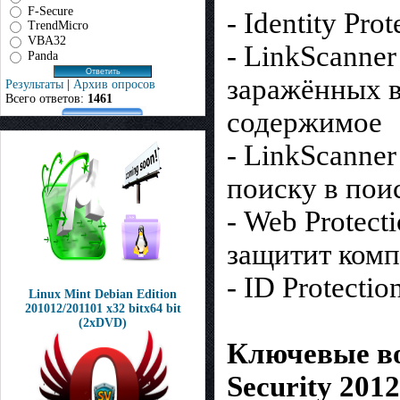
F-Secure
- Identity Pr
TrendMicro
VBA32
- LinkScanner
Panda
заражённых 
Результаты
|
Архив опросов
Всего ответов:
1461
содержимое
- LinkScanner
поиску в пои
- Web Protect
защитит комп
- ID Protect
Linux Mint Debian Edition
201012/201101 х32 bitх64 bit
(2xDVD)
Ключевые во
Security 2012