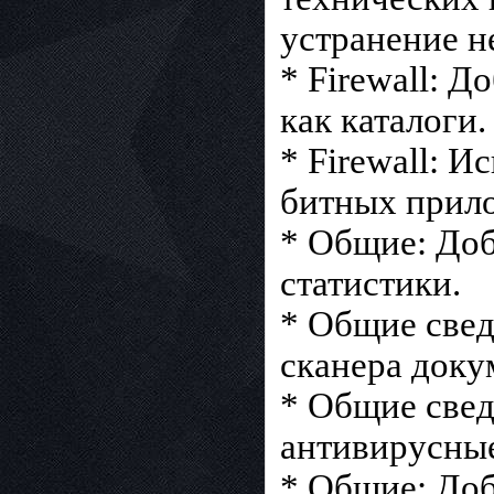
устранение н
* Firewall: 
как каталоги.
* Firewall: 
битных прило
* Общие: Доб
статистики.
* Общие свед
сканера доку
* Общие свед
антивирусные
* Общие: Доб