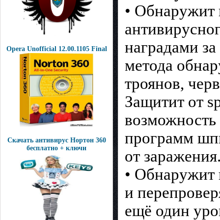
• Обнаружит 
антивирусно
наградами за
Opera Unofficial 12.00.1105 Final
метода обна
троянов, черв
Защитит от s
возможность 
программ шпи
Скачать антивирус Нортон 360
бесплатно + ключи
от заражения
• Обнаружит 
и перепровер
ещё один уро