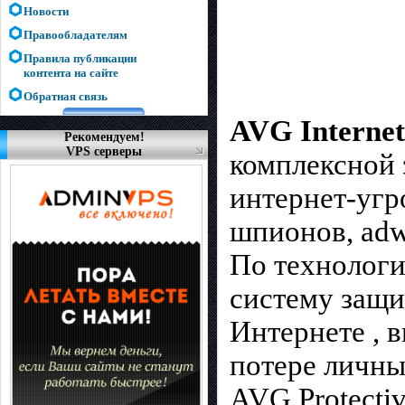
Новости
Правообладателям
Правила публикации
контента на сайте
Обратная связь
AVG Internet
Рекомендуем!
VPS серверы
комплексной 
интернет-угр
шпионов, adw
По технолог
систему защит
Интернете , 
потере личны
AVG Protecti