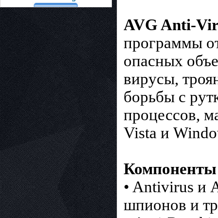
AVG Anti-Vi
программы от
опасных объе
вирусы, троя
борьбы с рут
процессов, м
Vista и Windo
Компоненты 
• Antivirus и
шпионов и т