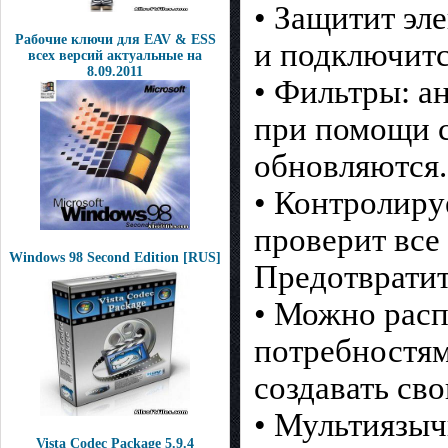
• Защитит эл
Рабочие ключи для EAV & ESS
и подключитс
всех версий актуальные на
8.09.2011
• Фильтры: а
при помощи с
обновляются.
• Контролиру
проверит все
Windows 98 Second Edition [RUS]
Предотвратит
• Можно расп
потребностям
создавать св
• Мультиязыч
Vista Codec Package 5.9.4