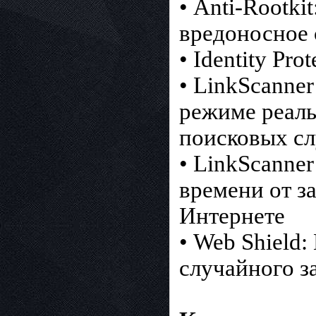
• Anti-Rootk
вредоносное
• Identity Pr
• LinkScanner
режиме реаль
поисковых сл
• LinkScanner
времени от з
Интернете
• Web Shield
случайного 