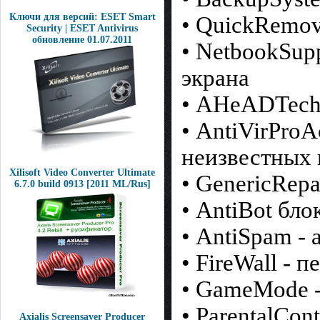
Ключи для версий: ESET Smart
• QuickRemov
Security | ESET Antivirus
обновление 01.07.2011
• NetbookSup
экрана
• AHeADTech
• AntiVirPro
неизвестных 
Xilisoft Video Converter Ultimate
• GenericRep
6.7.0 build 0913 [2011 ML/Rus]
• AntiBot бл
• AntiSpam -
• FireWall - 
• GameMode 
• ParentalCon
Axialis Screensaver Producer