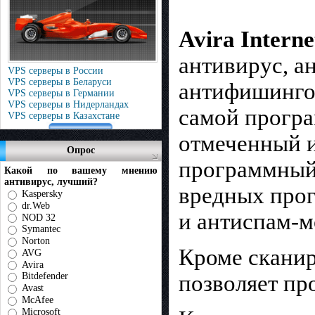
Avira Interne
антивирус, а
VPS серверы в России
VPS серверы в Беларуси
антифишинго
VPS серверы в Германии
VPS серверы в Нидерландах
самой програ
VPS серверы в Казахстане
отмеченный 
Опрос
программный 
Какой по вашему мнению
антивирус, лучший?
вредных прог
Kaspersky
dr.Web
и антиспам-м
NOD 32
Symantec
Norton
Кроме сканир
AVG
Avira
позволяет пр
Bitdefender
Avast
McAfee
Microsoft