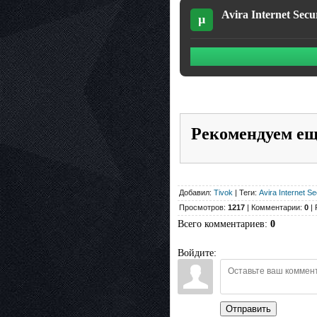
Avira Internet Sec
µ
Рекомендуем е
Добавил:
Tivok
| Теги:
Avira Internet Se
Просмотров:
1217
| Комментарии:
0
| 
Всего комментариев
:
0
Войдите:
Отправить