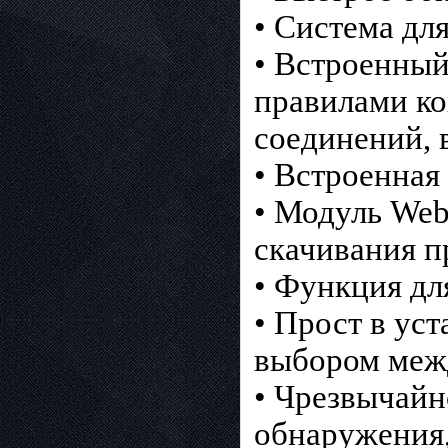
• Система дл
• Встроенный
правилами ко
соединений, 
• Встроенная
• Модуль Web
скачивания п
• Функция дл
• Прост в ус
выбором меж
• Чрезвычайн
обнаружения,