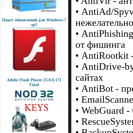
• AntiVir - а
• AntiAd/Spy
нежелательн
Пакет обновлений для Windows 7
sp1
• AntiPhishi
от фишинга
• AntiRootkit
• AntiDrive-
сайтах
Adobe Flash Player 25.0.0.171
Final
• AntiBot - п
• EmailScanne
• WebGuard -
• RescueSyst
• BackupSyst