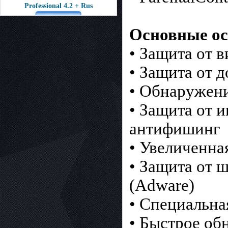
Professional 4.2 + Rus
Основные осо
• Защита от 
• Защита от 
• Обнаружени
• Защита от 
антифишинг
• Увеличенна
• Защита от 
(Adware)
• Специальна
• Быстрое об