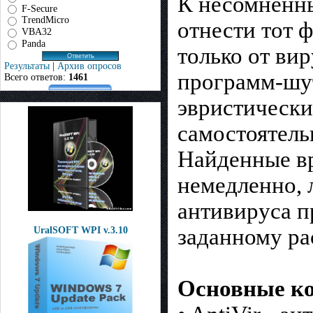
К несомненны
F-Secure
TrendMicro
отнести тот 
VBA32
Panda
только от вир
Результаты
|
Архив опросов
программ-шут
Всего ответов:
1461
эвристически
самостоятель
Найденные в
немедленно, 
антивируса п
заданному р
UralSOFT WPI v.3.10
Основные ком