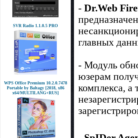
-
Dr.Web Fire
предназначен
SVR Radio 1.1.0.5 PRO
несанкционир
главных данн
- Модуль обн
юзерам получ
WPS Office Premium 10.2.0.7478
комплекса, а
Portable by Baltagy [2018, x86
x64/MULTILANG+RUS]
незарегистри
зарегистриро
-
SpIDer Age