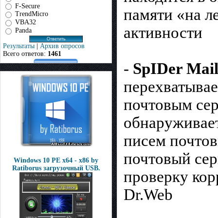
F-Secure
памяти «на л
TrendMicro
VBA32
активности
Panda
Результаты
|
Архив опросов
Всего ответов:
1461
-
SpIDer Mai
перехватывае
почтовым се
обнаруживает
писем почтов
почтовый сер
Windows 10 PE x64 - x86 by
Ratiborus загрузочный USB.
проверку кор
Dr.Web