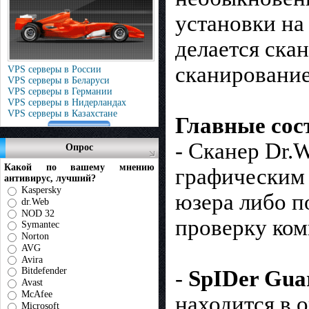
установки на
делается ска
сканирование
VPS серверы в России
VPS серверы в Беларуси
VPS серверы в Германии
VPS серверы в Нидерландах
VPS серверы в Казахстане
Главные сос
- Сканер Dr.
Опрос
Какой по вашему мнению
графическим 
антивирус, лучший?
Kaspersky
юзера либо п
dr.Web
NOD 32
проверку ко
Symantec
Norton
AVG
Avira
Bitdefender
-
SpIDer Gu
Avast
McAfee
находится в 
Microsoft