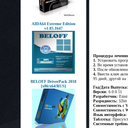
AIDA64 Extreme Edition
v1.85.1647
Процедура лечени
1.
Установить прогр
2.
Во время установк
3.
После обновления
4.
Ввести ключ акти
95 дней, другой на 
BELOFF DriverPack 2018
[x86/x64/RUS]
Год/Дата Выпуска:
Версия:
6.0.0.51
Разработчик:
Emsi
Разрядность:
32bit
Совместимость с Vi
Совместимость с W
Язык интерфейса:
Таблэтка:
Присутст
Системные требов