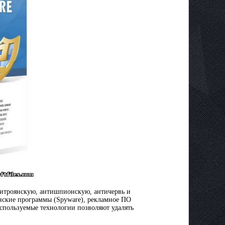
нтитроянскую, антишпионскую, античервь и
нские программы (Spyware), рекламное ПО
Используемые технологии позволяют удалять