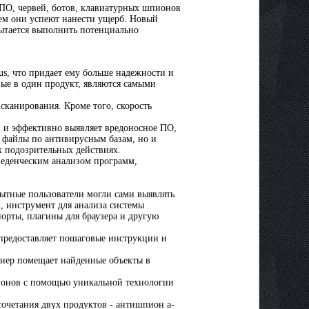
 ПО, червей, ботов, клавиатурных шпионов
чем они успеют нанести ущерб. Новый
пытается выполнить потенциально
us, что придает ему больше надежности и
ые в один продукт, являются самыми
сканирования. Кроме того, скорость
, и эффективно выявляет вредоносное ПО,
т файлы по антивирусным базам, но и
х подозрительных действиях.
веденческим анализом программ,
пытные пользователи могли сами выявлять
, инструмент для анализа системы
порты, плагины для браузера и другую
 предоставляет пошаговые инструкции и
анер помещает найденные объекты в
пионов с помощью уникальной технологии
сочетания двух продуктов - антишпион a-