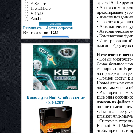
squared Anti-Spywar
F-Secure
• Анализ и контрол
TrendMicro
предотвращает угроз
VBA32
• Анализ поведения
Panda
• Простота в устан
• Автоматическое у
Результаты
|
Архив опросов
• Автоматические е
Всего ответов:
1461
• Комплексная функ
• Интегрированный 
плагины браузеров 
Изменения в шесто
• Новый многоядер
Самое большое изме
сканирования. В рез
до проверки по тре
• Прямой доступ к 
Новый движок скани
диску, мы можем об
• Расширенный мех
Еще одна особеннос
Ключи для Nod 32 обновление
извлечь из файлов 
09.04.2011
они не изменились. 
• Значительное улу
Emsisoft Anti-Malwa
• Система внутренн
Emsisoft Anti-Malw
чтобы признать и 