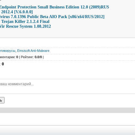
ndpoint Protection Small Business Edition 12.0 (2009)RUS
 2012.4 [V.6.0.0.0]
ivirus 7.0.1396 Public Beta AIO Pack [x86/x64/RUS/2012]
 Trojan Killer 2.1.2.4 Final
Vir Rescue System 1.08.2012
нтивирусы
,
Emsisoft Anti-Malware
ментарии:
0
| Рейтинг:
0.0
/
0
|
:
0
ь