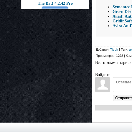
The Bat! 4.2.42 Pro
Symantec E
Green Disc
Avast! Ant
GridinSoft
Avira Anti
Добавил:
Tivok
| Теги:
а
Просмотров:
1292
| Ком
Всего комментариев
Войдите:
Отправит