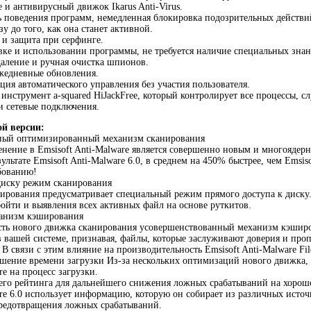
e и антивирусный движок Ikarus Anti-Virus.
ь поведения программ, немедленная блокировка подозрительных действ
у до того, как она станет активной.
 и защита при серфинге.
овке и использовании программы, не требуется наличие специальных зна
даление и ручная очистка шпионов.
жедневные обновления.
ция автоматического управления без участия пользователя.
инструмент a-squared HiJackFree, который контролирует все процессы, с
и сетевые подключения.
й версии:
ный оптимизированный механизм сканирования
нение в Emsisoft Anti-Malware является совершенно новым и многояде
ультате Emsisoft Anti-Malware 6.0, в среднем на 450% быстрее, чем Emsiso
бованию!
диску режим сканирования
рования предусматривает специальный режим прямого доступа к диску.
ойти и выявления всех активных файл на основе руткитов.
анизм кэширования
ть нового движка сканирования усовершенствованный механизм кэширов
в вашей системе, признавая, файлы, которые заслуживают доверия и про
В связи с этим влияние на производительность Emsisoft Anti-Malware Fil
чшение времени загрузки Из-за нескольких оптимизаций нового движка, 
re на процесс загрузки.
его рейтинга для дальнейшего снижения ложных срабатываний на хорош
are 6.0 использует информацию, которую он собирает из различных источ
предотвращения ложных срабатываний.