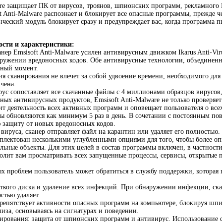
are защищает ПК от вирусов, троянов, шпионских программ, рекламного
ft Anti-Malware распознает и блокирует все опасные программы, прежде 
ческий модуль блокирует сразу и предупреждает вас, когда программа 
сти и характеристики:
нер Emsisoft Anti-Malware усилен антивирусным движком Ikarus Anti-Vir
ружении вредоносных кодов. Обе антивирусные технологии, объединенн
нный момент.
ия сканирования не влечет за собой удвоение времени, необходимого для 
чена.
ус сопоставляет все скачанные файлы с 4 миллионами образцов вирусов
чных антивирусных продуктов, Emsisoft Anti-Malware не только проверяе
т деятельность всех активных программ и оповещает пользователя о все
ы обновляются как минимум 5 раз в день. В сочетании с постоянным по
 защиту от новых вредоносных кодов.
вируса, сканер отправляет файл на карантин или удаляет его полностью.
мплектован несколькими углубленными опциями для того, чтобы более о
льные объекты. Для этих целей в состав программы включен, в частности
волит вам просматривать всех запущенные процессы, сервисы, открытые 
х проблем пользователь может обратиться в службу поддержки, которая
ткого диска и удаление всех инфекций. При обнаружении инфекции, ск
стью удаляет.
препятствует активности опасных программ на компьютере, блокируя ш
лиза, основываясь на сигнатурах и поведении.
нирования: защита от шпионских программ и антивирус. Использование 