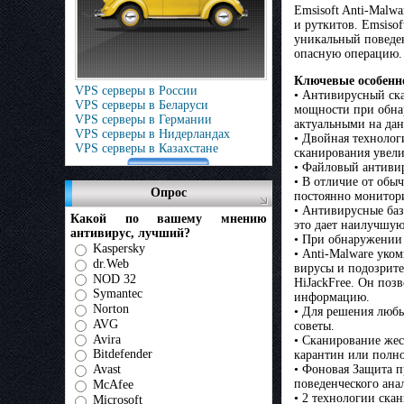
Emsisoft Anti-Malw
и руткитов. Emsiso
уникальный поведен
опасную операцию.
Ключевые особенно
VPS серверы в России
• Антивирусный ска
VPS серверы в Беларуси
мощности при обна
VPS серверы в Германии
актуальными на да
VPS серверы в Нидерландах
• Двойная технолог
VPS серверы в Казахстане
сканирования увели
• Файловый антивир
• В отличие от обы
Опрос
постоянно монитори
• Антивирусные баз
Какой по вашему мнению
это дает наилучшую
антивирус, лучший?
• При обнаружении 
Kaspersky
• Anti-Malware уко
dr.Web
вирусы и подозрите
NOD 32
HiJackFree. Он поз
Symantec
информацию.
Norton
• Для решения любы
AVG
советы.
Avira
• Сканирование жес
Bitdefender
карантин или полно
Avast
• Фоновая Защита 
поведенческого ана
McAfee
• 2 технологии ска
Microsoft