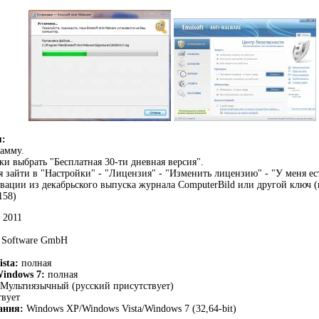
я:
амму.
и выбрать "Бесплатная 30-ти дневная версия".
 зайти в "Настройки" - "Лицензия" - "Изменить лицензию" - "У меня ес
вации из декабрьского выпуска журнала ComputerBild или другой ключ (в
158)
2011
 Software GmbH
sta:
полная
indows 7:
полная
Мультиязычный (русский присутствует)
вует
ания:
Windows XP/Windows Vista/Windows 7 (32,64-bit)