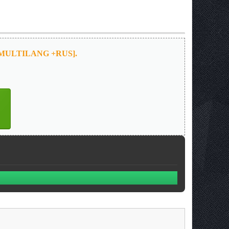
11, MULTILANG +RUS].