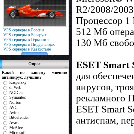
R2/2008/2003 
Процессор 1 
512 Мб опера
VPS серверы в России
VPS серверы в Беларуси
VPS серверы в Германии
130 Мб свобо
VPS серверы в Нидерландах
VPS серверы в Казахстане
ESET Smart 
Опрос
Какой по вашему мнению
для обеспече
антивирус, лучший?
Kaspersky
вирусов, тро
dr.Web
NOD 32
рекламного П
Symantec
Norton
ESET Smart S
AVG
Avira
антиспам, пе
Bitdefender
Avast
McAfee
Microsoft