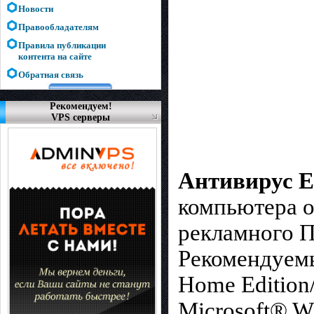
Новости
Правообладателям
Правила публикации
контента на сайте
Обратная связь
Рекомендуем!
VPS серверы
Антивирус 
компьютера о
рекламного П
Рекомендуем
Home Edition/
Microsoft® W