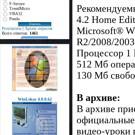
F-Secure
Рекомендуемы
TrendMicro
VBA32
4.2 Home Edit
Panda
Microsoft® W
Результаты
|
Архив опросов
Всего ответов:
1461
R2/2008/2003 
Процессор 1 
512 Мб опера
130 Мб свобо
В архиве:
WinLekar 4.0.0.62
В архиве при
официальные 
видео-уроки 