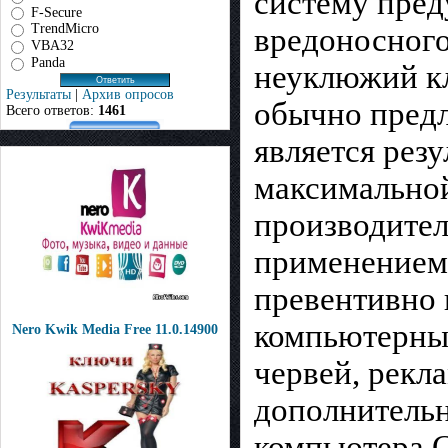
систему пред
F-Secure
TrendMicro
вредоносного
VBA32
Panda
неуклюжий кл
Результаты
|
Архив опросов
обычно пред
Всего ответов:
1461
является рез
максимально
производител
применением 
превентивно 
компьютерных
Nero Kwik Media Free 11.0.14900
червей, рекл
дополнительн
компьютера.