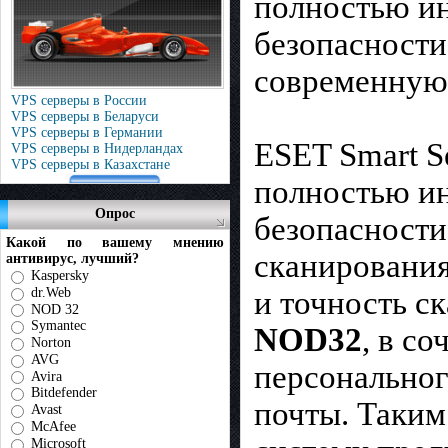
полностью ин
безопасности
современную 
VPS серверы в России
VPS серверы в Беларуси
VPS серверы в Германии
ESET Smart S
VPS серверы в Нидерландах
VPS серверы в Казахстане
полностью ин
Опрос
безопасности
Какой по вашему мнению
сканирования
антивирус, лучший?
Kaspersky
dr.Web
и точность с
NOD 32
Symantec
NOD32
, в с
Norton
AVG
персональног
Avira
Bitdefender
почты. Таким
Avast
McAfee
Microsoft