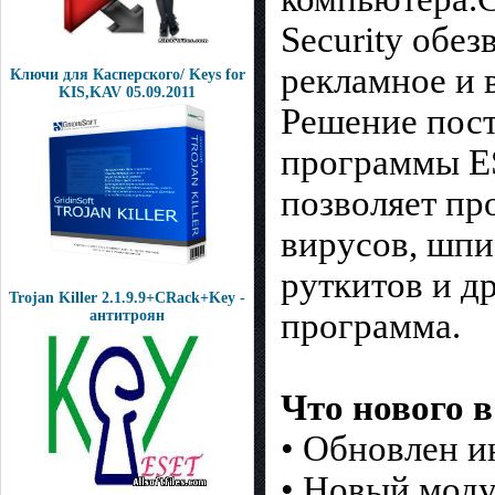
Security обе
рекламное и 
Ключи для Касперского/ Keys for
KIS,KAV 05.09.2011
Решение пост
программы ES
позволяет пр
вирусов, шпи
руткитов и д
Trojan Killer 2.1.9.9+CRack+Key -
программа.
антитроян
Что нового в
• Обновлен и
• Новый моду