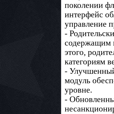
поколении ф
интерфейс об
управление п
- Родительски
содержащим 
этого, родит
категориям в
- Улучшенный
модуль обесп
уровне.
- Обновленны
несанкционир