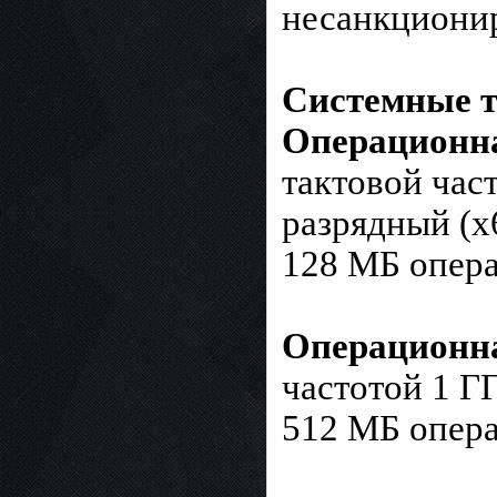
несанкционир
Системные т
Oперационна
тактовой час
разрядный (x
128 МБ опера
Операционна
частотой 1 ГГ
512 МБ опера