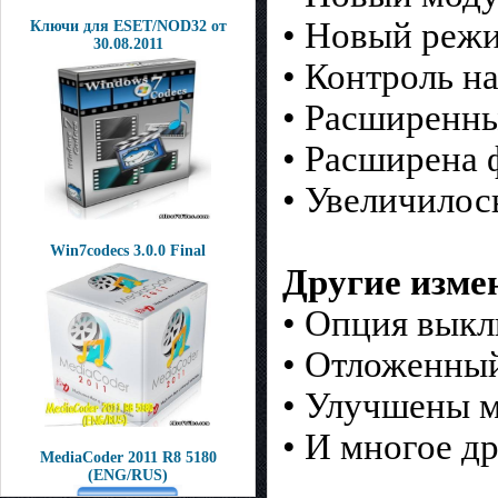
• Новый режи
Ключи для ESET/NOD32 от
30.08.2011
• Контроль н
• Расширенны
• Расширена 
• Увеличилос
Win7codecs 3.0.0 Final
Другие изме
• Опция вык
• Отложенный
• Улучшены 
• И многое др
MediaCoder 2011 R8 5180
(ENG/RUS)