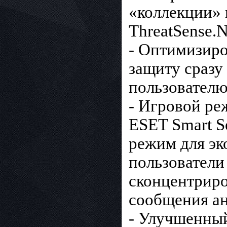
«коллекции»
ThreatSense.N
- Оптимизиро
защиту сразу
пользователю
- Игровой ре
ESET Smart Se
режим для эк
пользователи
сконцентриро
сообщения а
- Улучшенный