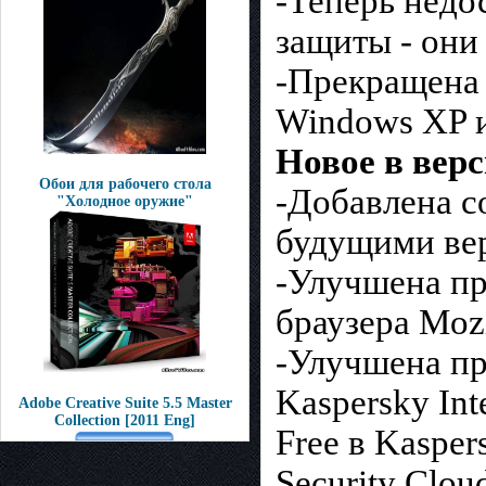
-Теперь нед
защиты - они
-Прекращена 
Windows XP и
Новое в верси
Обои для рабочего стола
-Добавлена с
"Холодное оружие"
будущими ве
-Улучшена пр
браузера Mozi
-Улучшена пр
Kaspersky Inte
Adobe Creative Suite 5.5 Master
Collection [2011 Eng]
Free в Kasper
Security Clou