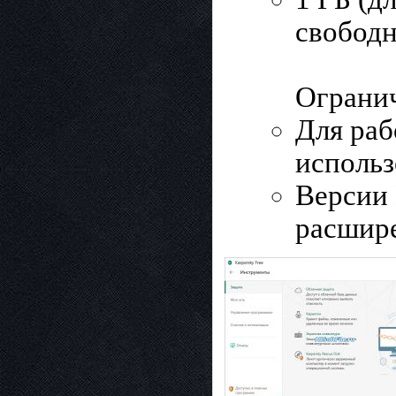
свободн
Ограни
Для раб
использо
Версии 
расшире