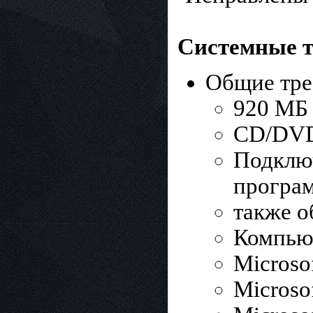
Системные т
Общие тре
920 МБ 
CD/DVD-
Подключ
програм
также о
Компью
Microsof
Microso