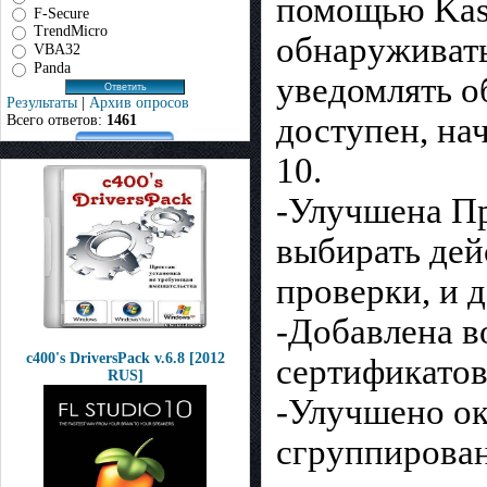
помощью Kasp
F-Secure
TrendMicro
обнаруживат
VBA32
Panda
уведомлять о
Результаты
|
Архив опросов
доступен, на
Всего ответов:
1461
10.
-Улучшена П
выбирать дей
проверки, и 
-Добавлена 
c400's DriversPack v.6.8 [2012
сертификатов 
RUS]
-Улучшено о
сгруппирован