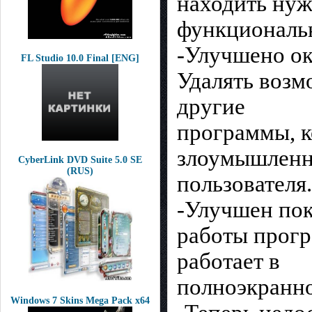
находить ну
функциональ
-Улучшено ок
FL Studio 10.0 Final [ENG]
Удалять возм
другие
программы, к
злоумышленн
CyberLink DVD Suite 5.0 SE
(RUS)
пользователя.
-Улучшен пок
работы прогр
работает в
полноэкранн
Windows 7 Skins Mega Pack x64