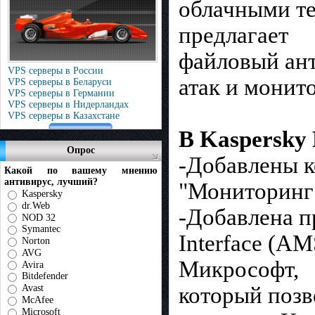
облачными те
предлагает
файловый ант
VPS серверы в России
атак и монит
VPS серверы в Беларуси
VPS серверы в Германии
VPS серверы в Нидерландах
VPS серверы в Казахстане
В Kaspersky
Опрос
-Добавлены к
Какой по вашему мнению
антивирус, лучший?
"Мониторинг
Kaspersky
dr.Web
-Добавлена п
NOD 32
Symantec
Interface (A
Norton
AVG
Микрософт,
Avira
Bitdefender
который позв
Avast
McAfee
Microsoft