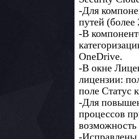
-Для компон
путей (более
-В компонент
категоризаци
OneDrive.
-В окне Лице
лицензии: по
поле Статус 
-Для повышен
процессов пр
возможность 
-Исправлены