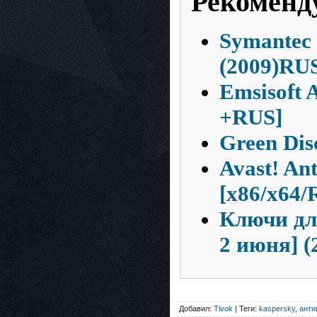
Рекоменд
Symantec 
(2009)RU
Emsisoft 
+RUS]
Green Disc
Avast! An
[x86/x64/
Ключи для
2 июня] (
Добавил:
Tivok
| Теги:
kaspersky
,
анти