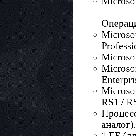
Microso
Операц
Microso
Professi
Microsof
Microso
Enterpri
Microso
RS1 / RS
Процесс
аналог).
1 ГБ (д