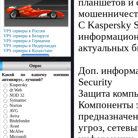
планшетов и 
мошенничеств
С Kaspersky S
VPS серверы в России
информационн
VPS серверы в Беларуси
VPS серверы в Германии
актуальных б
VPS серверы в Нидерландах
VPS серверы в Казахстане
Опрос
Доп. информа
Какой по вашему мнению
Security
антивирус, лучший?
Kaspersky
dr.Web
Защита комп
NOD 32
Symantec
Компоненты з
Norton
AVG
предназначен
Avira
Bitdefender
угроз, сетев
Avast
McAfee
Microsoft