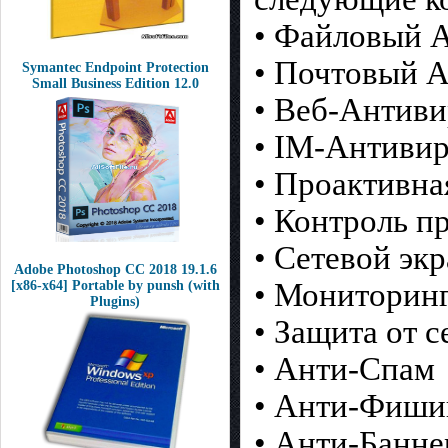
• Файловый 
• Почтовый 
Symantec Endpoint Protection
Small Business Edition 12.0
• Веб-Антиви
• IM-Антиви
• Проактивна
• Контроль п
• Сетевой эк
Adobe Photoshop CC 2018 19.1.6
• Мониторинг
[x86-x64] Portable by punsh (with
Plugins)
• Защита от с
• Анти-Спам
• Анти-Фиши
• Анти-Банне