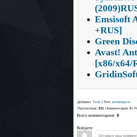
(2009)RU
Emsisoft 
+RUS]
Green Disc
Avast! An
[x86/x64/
GridinSoft
Добавил:
Tivok
| Теги:
антивирусы
Просмотров:
931
| Комментарии:
0
| Р
Всего комментариев
:
0
Войдите: