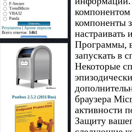
информации. 
F-Secure
TrendMicro
компонентом 
VBA32
Panda
компоненты з
Результаты
|
Архив опросов
настраивать и
Всего ответов:
1461
Программы, в
запускать в 
Некоторые сп
эпизодически
дополнительн
браузера Micr
Postbox 2.5.2 (2011/Rus)
активности п
Защиту вашег
следующие к