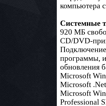
компьютера с
Системные т
920 МБ свобо
CD/DVD-приво
Подключение 
программы, и
обновления б
Microsoft Win
Microsoft .N
Microsoft Win
Professional 