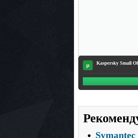
Kaspersky Small Off
µ
Рекоменд
Symantec 