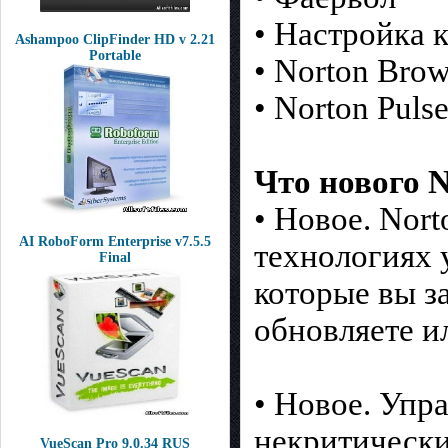
• Настройка 
Ashampoo ClipFinder HD v 2.21
Portable
• Norton Brow
• Norton Puls
Что нового N
• Новое. Nor
AI RoboForm Enterprise v7.5.5
технологиях 
Final
которые вы з
обновляете и
• Новое. Упр
некритически
VueScan Pro 9.0.34 RUS