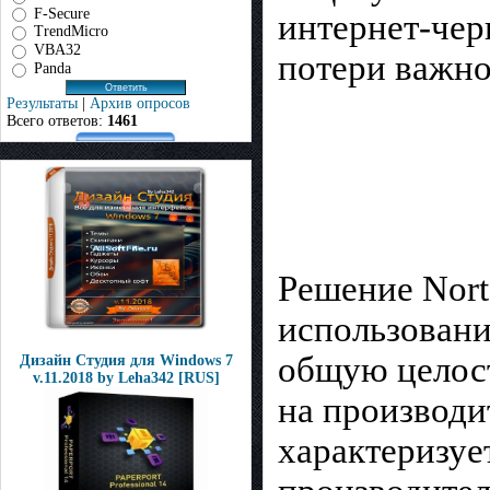
F-Secure
интернет-чер
TrendMicro
VBA32
потери важн
Panda
Результаты
|
Архив опросов
Всего ответов:
1461
Решение Nort
использовани
общую целост
Дизайн Студия для Windows 7
v.11.2018 by Leha342 [RUS]
на производи
характеризуе