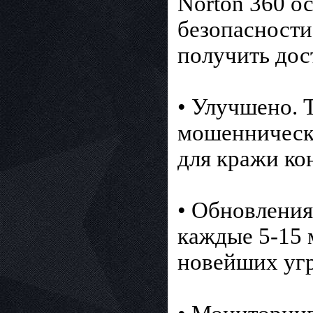
Norton 360 о
безопасности
получить дос
• Улучшено. 
мошенническ
для кражи ко
• Обновления
каждые 5-15 
новейших угр