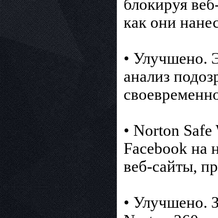
блокируя веб-
как они нане
• Улучшено. 
анализ подоз
своевременно
• Norton Saf
Facebook на 
веб-сайты, п
• Улучшено. 