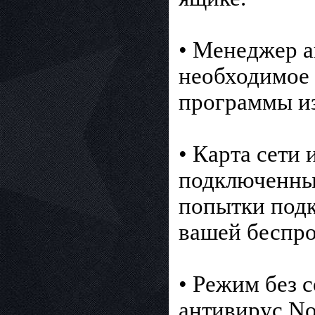
• Менеджер а
необходимое 
программы из
• Карта сети 
подключенные
попытки под
вашей беспро
• Режим без 
антивирус No