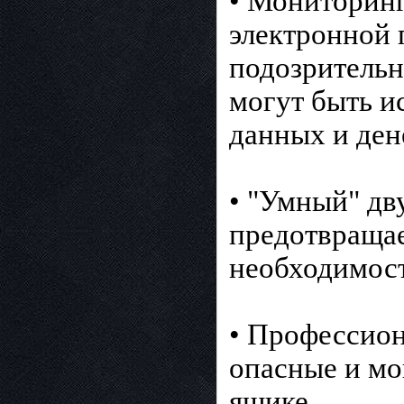
• Мониторинг
электронной 
подозрительн
могут быть 
данных и ден
• "Умный" дв
предотвращае
необходимост
• Профессион
опасные и мо
ящике.