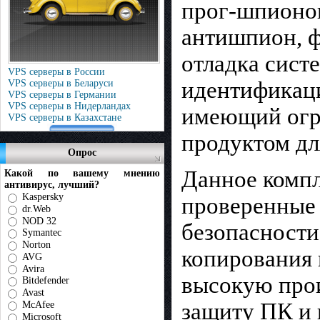
прог-шпионо
антишпион, ф
отладка сист
VPS серверы в России
идентификаци
VPS серверы в Беларуси
VPS серверы в Германии
VPS серверы в Нидерландах
имеющий огра
VPS серверы в Казахстане
продуктом дл
Опрос
Данное компл
Какой по вашему мнению
антивирус, лучший?
Kaspersky
проверенные 
dr.Web
NOD 32
безопасности
Symantec
Norton
копирования 
AVG
Avira
высокую прои
Bitdefender
Avast
защиту ПК и 
McAfee
Microsoft