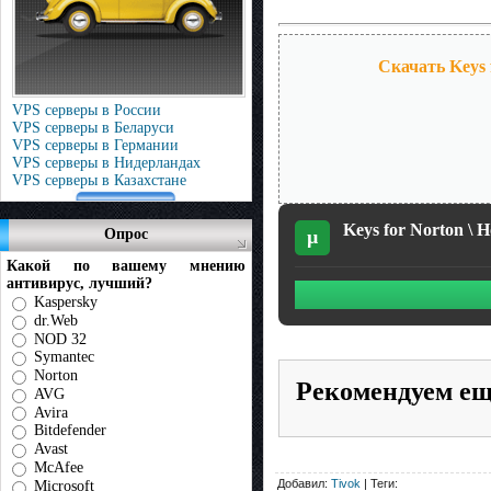
Скачать Keys f
VPS серверы в России
VPS серверы в Беларуси
VPS серверы в Германии
VPS серверы в Нидерландах
VPS серверы в Казахстане
Keys for Norton \ 
Опрос
µ
Какой по вашему мнению
антивирус, лучший?
Kaspersky
dr.Web
NOD 32
Symantec
Norton
Рекомендуем е
AVG
Avira
Bitdefender
Avast
McAfee
Добавил:
Tivok
| Теги:
Microsoft