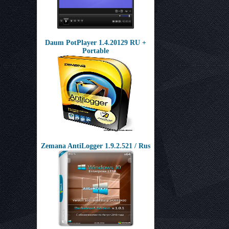
Daum PotPlayer 1.4.20129 RU +
Portable
Zemana AntiLogger 1.9.2.521 / Rus