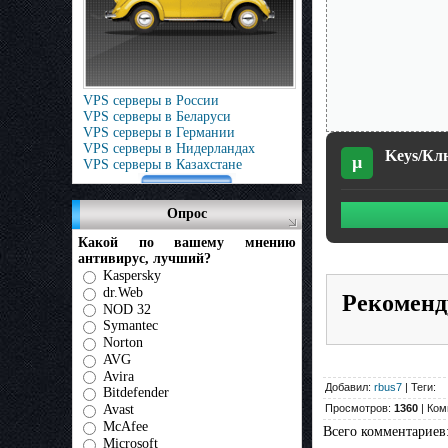
VPS серверы в России
VPS серверы в Беларуси
VPS серверы в Германии
VPS серверы в Нидерландах
Keys/Клю
µ
VPS серверы в Казахстане
Опрос
Какой по вашему мнению
антивирус, лучший?
Kaspersky
dr.Web
Рекоменд
NOD 32
Symantec
Norton
AVG
Avira
Добавил:
rbus7
| Теги:
Bitdefender
Avast
Просмотров:
1360
| Ком
McAfee
Всего комментариев
Microsoft