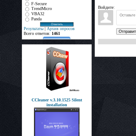
F-Secure
Войдите:
TrendMicro
VBA32
Panda
Результаты
|
Архив опросов
Отправит
Всего ответов:
1461
CCleaner v.3.10.1525 Silent
installation