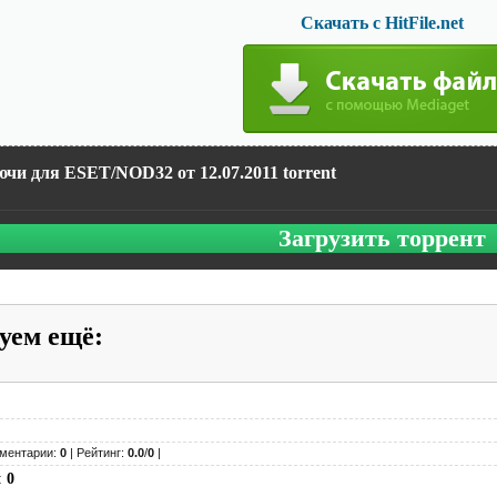
Скачать с HitFile.net
чи для ESET/NOD32 от 12.07.2011 torrent
Загрузить торрент
уем ещё
:
ментарии:
0
| Рейтинг:
0.0
/
0
|
:
0