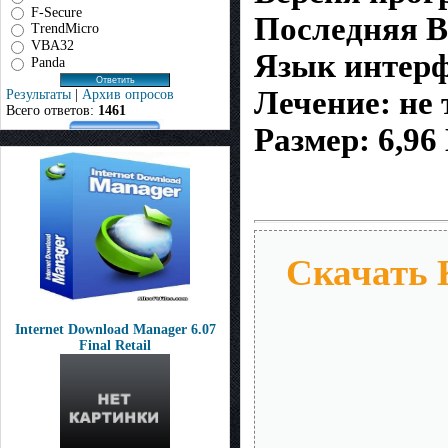
F-Secure
Последняя В
TrendMicro
VBA32
Язык интерф
Panda
Лечение: не 
Результаты
|
Архив опросов
Всего ответов:
1461
Размер: 6,96
Скачать 
Internet Download Manager 6.07
Final Retail