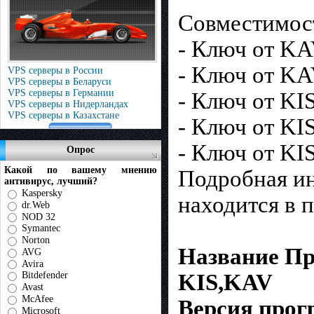
Cовместимос
- Ключ от KA
- Ключ от KA
VPS серверы в России
VPS серверы в Беларуси
VPS серверы в Германии
- Ключ от KIS
VPS серверы в Нидерландах
VPS серверы в Казахстане
- Ключ от KIS
- Ключ от KI
Опрос
Какой по вашему мнению
Подробная ин
антивирус, лучший?
Kaspersky
находится в 
dr.Web
NOD 32
Symantec
Norton
Название Пр
AVG
Avira
KIS,KAV
Bitdefender
Avast
McAfee
Версия прог
Microsoft