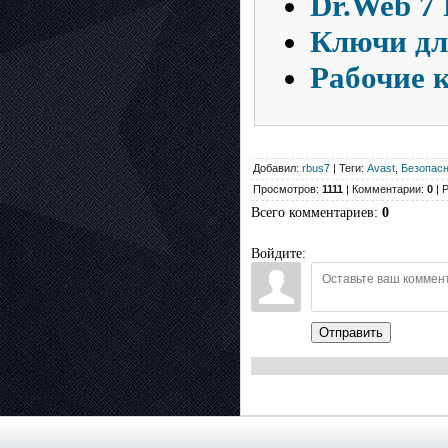
Dr.Web 7 
Ключи для
Рабочие к
Добавил:
rbus7
| Теги:
Avast
,
Безопас
Просмотров:
1111
| Комментарии:
0
| 
Всего комментариев
:
0
Войдите:
Отправить