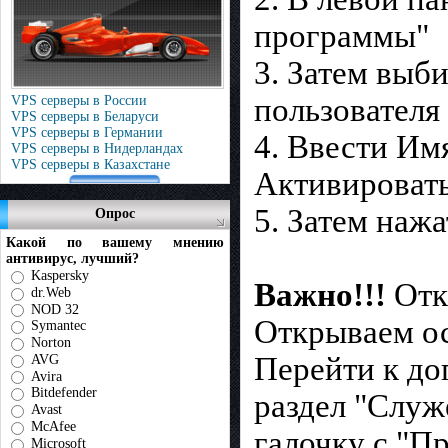
программы"
3. Затем выб
пользователя
VPS серверы в России
VPS серверы в Беларуси
VPS серверы в Германии
4. Ввести Им
VPS серверы в Нидерландах
VPS серверы в Казахстане
Активироват
5. Затем наж
Опрос
Какой по вашему мнению
антивирус, лучший?
Kaspersky
Важно!!!
Отк
dr.Web
NOD 32
Открываем о
Symantec
Norton
Перейти к до
AVG
Avira
Bitdefender
раздел "Служ
Avast
McAfee
галочку с "П
Microsoft