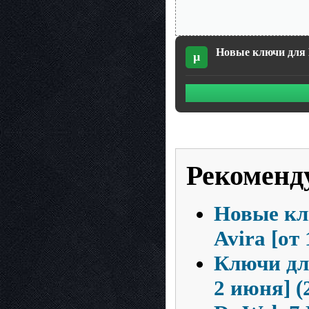
Новые ключи для ES
µ
Рекоменд
Новые кл
Avira [от 
Ключи для
2 июня] (