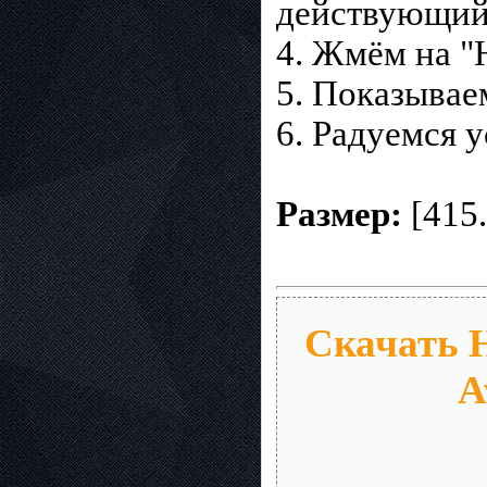
действующий
4. Жмём на 
5. Показывае
6. Радуемся 
Размер:
[415
Скачать 
A