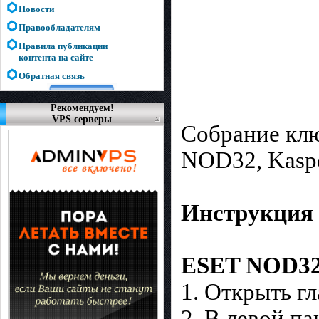
Новости
Правообладателям
Правила публикации
контента на сайте
Обратная связь
Рекомендуем!
VPS серверы
Собрание клю
NOD32, Kasper
Инструкция 
ESET NOD3
1. Открыть г
2. В левой п