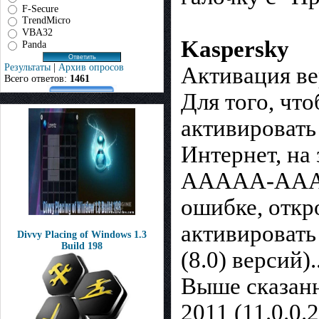
F-Secure
TrendMicro
VBA32
Kaspersky
Panda
Результаты
|
Архив опросов
Активация в
Всего ответов:
1461
Для того, чт
активироват
Интернет, на
AAAAA-AAAA
ошибке, откр
активировать
Divvy Placing of Windows 1.3
Build 198
(8.0) версий)..
Выше сказанн
2011 (11.0.0