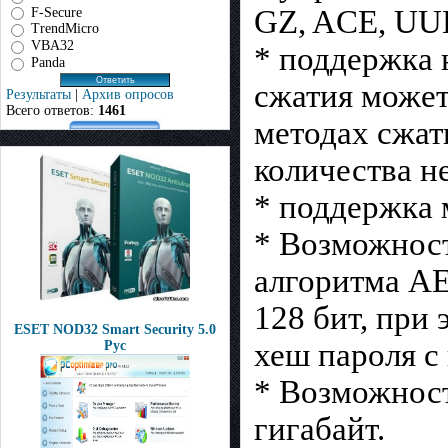
GZ, ACE, UUE
F-Secure
TrendMicro
VBA32
* поддержка 
Panda
сжатия может
Результаты
|
Архив опросов
Всего ответов:
1461
методах сжат
количества 
* поддержка
* Возможност
алгоритма AE
128 бит, при
ESET NOD32 Smart Security 5.0
хеш пароля с
Рус
* Возможност
гигабайт.