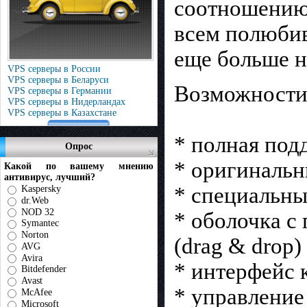
соотношению 
всем полюбив
еще больше н
VPS серверы в России
VPS серверы в Беларуси
Возможност
VPS серверы в Германии
VPS серверы в Нидерландах
VPS серверы в Казахстане
* полная под
Опрос
* оригиналь
Какой по вашему мнению
антивирус, лучший?
* специальны
Kaspersky
dr.Web
NOD 32
* оболочка с
Symantec
Norton
(drag & drop)
AVG
Avira
* интерфейс 
Bitdefender
Avast
* управление
McAfee
Microsoft