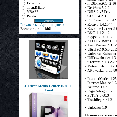
F-Secure
• mp3DirectCut 2.16
TrendMicro
• NetWorx 5.2.2
VBA32
• NSIS 2.47 Dev
• OCCT 4.2.0
Panda
• PotPlayer 1.5.3342
• Recuva 1.42.544
Результаты
|
Архив опросов
• Resource Hacker 3.
Всего ответов:
1461
• R&Q 1.1.2.1.2
• Skype 5.9.0.115
• STDU Viewer 1.6.
• TeamViewer 7.0.12
• UltraISO 9.5.3.285
• Universal Extractor
• USDownloader 1.3.
• uTorrent 3.1.3.268
• VirtualDub 1.10.2 T
• XPTweaker 1.53.80
===============
• InstalledCodec 1.25
• Internet Maniac 1.2
J. River Media Center 16.0.119
• Neutron 1.07
Final
• PageDefrag 2.32
• PuTTY 0.60.3
• TrashReg 3.81.3
• Unlocker 1.9
Изменения в верси