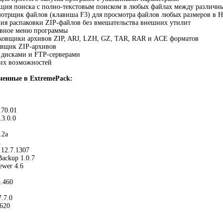
кция поиска с полно-текстовым поиском в любых файлах между различн
мотрщик файлов (клавиша F3) для просмотра файлов любых размеров в 
ия распаковки ZIP-файлов без вмешательства внешних утилит
лавное меню программы
аковщики архивов ZIP, ARJ, LZH, GZ, TAR, RAR и ACE форматов
овщик ZIP-архивов
и дисками и FTP-серверами
гих возможностей
енные в ExtremePack:
.70.01
3.0.0
.2a
1
.12.7.1307
ackup 1.0.7
ewer 4.6
3.460
7.7.0
620