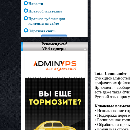
Новости
Правообладателям
Правила публикации
контента на сайте
Обратная связь
Рекомендуем!
VPS серверы
Total Commander
-
функциональностей,
графических файлов
ftp-клиент - вообще
есть даже такая фу
Русский язык прису
Ключевые возможн
• Использование го
• Поддержка перет
• Расширенное коп
• Обработка и прос
• Командная строка