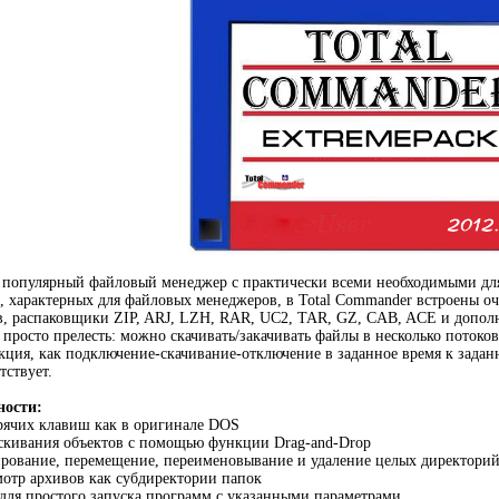
 популярный файловый менеджер с практически всеми необходимыми дл
 характерных для файловых менеджеров, в Total Commander встроены о
, распаковщики ZIP, ARJ, LZH, RAR, UC2, TAR, GZ, CAB, ACE и дополн
 просто прелесть: можно скачивать/закачивать файлы в несколько потоков
нкция, как подключение-скачивание-отключение в заданное время к заданн
тствует.
ости:
рячих клавиш как в оригинале DOS
аскивания объектов с помощью функции Drag-and-Drop
ирование, перемещение, переименовывание и удаление целых директори
мотр архивов как субдиректории папок
 для простого запуска программ с указанными параметрами