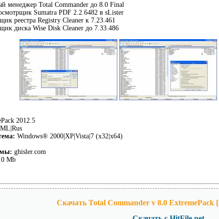
й менеджер Total Commander до 8.0 Final
смотрщик Sumatra PDF 2.2.6482 в sLister
ик реестра Registry Cleaner к 7.23.461
ик диска Wise Disk Cleaner до 7.33.486
Pack 2012.5
ML|Rus
тема:
Windows® 2000|XP|Vista|7 (x32|x64)
ммы:
ghisler.com
.0 Mb
Скачать Total Commander v 8.0 ExtremePack 
Скачать с HitFile.net