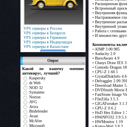
• Расширенная фун
• Встроенный прос
• Внутренняя функц
• Настраиваемое г
• Внутренние расп
• Внутренний упак
VPS серверы в России
• Работа с сетевым
VPS серверы в Беларуси
• И множество дру
VPS серверы в Германии
VPS серверы в Нидерландах
Компоненты включ
VPS серверы в Казахстане
• AIMP 3.00.985
• Audacity 2.0
• BurnAware 4.9
Опрос
• Chasys Draw IES 3
• Comodo Dragon 18.
Какой по вашему мнению
• CPU-Z 1.60.1
антивирус, лучший?
• CrystalDiskInfo 4.6
Kaspersky
• Defraggler 2.09.39
dr.Web
• Download Master 5
NOD 32
• DVDSmith Movie B
Symantec
• FastStone Image Vi
Norton
• FileZilla 3.5.3
AVG
• GIGATweaker 3.1.
Avira
• GPU-Z 0.6.2
Bitdefender
• HxD Hex Editor 1.
Avast
• HWiNFO32 3.9.5.1
McAfee
• HWMonitor 1.19
Microsoft
• Koma-Mail 3.8.3