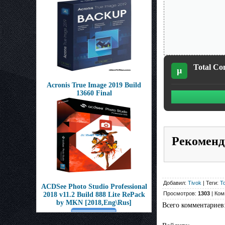
Total Co
µ
Acronis True Image 2019 Build
13660 Final
Рекоменд
Добавил:
Tivok
| Теги:
T
ACDSee Photo Studio Professional
Просмотров:
1303
| Ком
2018 v11.2 Build 888 Lite RePack
by MKN [2018,Eng\Rus]
Всего комментариев