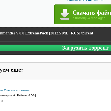
mmander v 8.0 ExtremePack [2012.5 ML+RUS] torrent
Загрузить торрент
уем ещё
:
otal Commander скачать
ментарии:
0
| Рейтинг:
0.0
/
0
|
:
0