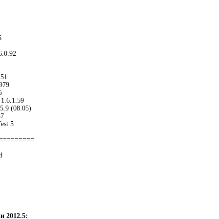
5
6.0.92
151
979
5
 1.6.1.59
5.9 (08.05)
37
est 5
=========
d
и 2012.5: