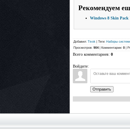
Рекомендуем е
Windows 8 Skin Pack
Добавил:
Tivok
| Теги:
Наборы систем
Просмотров:
904
| Комментарии:
0
| Р
Всего комментариев
:
0
Войдите:
Отправить