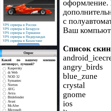
оформление. 
дополнительн
с полуавтома
VPS серверы в России
Ваш компьюте
VPS серверы в Беларуси
VPS серверы в Германии
VPS серверы в Нидерландах
VPS серверы в Казахстане
Список скин
Опрос
android_icec
Какой по вашему мнению
антивирус, лучший?
angry_birds
Kaspersky
dr.Web
blue_zune
NOD 32
Symantec
crystal
Norton
AVG
gnome
Avira
Bitdefender
ios
Avast
McAfee
Microsoft