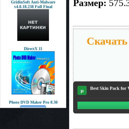
Размер:
575.
GridinSoft Anti-Malware
v4.0.18.238 Full Final
Скачать 
DirectX 11
Best Skin Pack for 
µ
Photo DVD Maker Pro 8.30