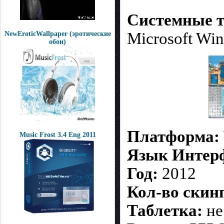
Системные т
Microsoft Wi
NewEroticWallpaper (эротические
обои)
Платформа:
Music Frost 3.4 Eng 2011
Язык Интер
Год:
2012
Кол-во скин
Таблетка:
не