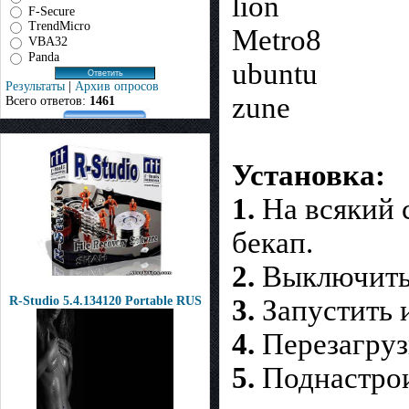
lion
F-Secure
TrendMicro
Metro8
VBA32
Panda
ubuntu
Результаты
|
Архив опросов
zune
Всего ответов:
1461
Установка:
1.
На всякий 
бекап.
2.
Выключить 
3.
Запустить 
R-Studio 5.4.134120 Portable RUS
4.
Перезагруз
5.
Поднастрои