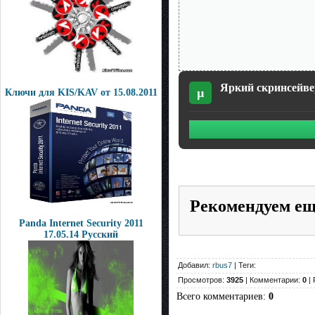
Яркий скринсейвер
µ
Ключи для KIS/KAV oт 15.08.2011
Рекомендуем е
Panda Internet Security 2011
17.05.14 Русский
Добавил:
rbus7
| Теги:
Просмотров:
3925
| Комментарии:
0
| 
Всего комментариев
:
0