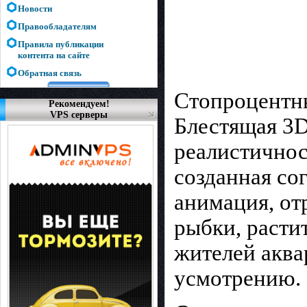
Новости
Правообладателям
Правила публикации
контента на сайте
Обратная связь
Стопроцентны
Рекомендуем!
VPS серверы
Блестящая 3
реалистичнос
созданная со
анимация, от
рыбки, расти
жителей аква
усмотрению.