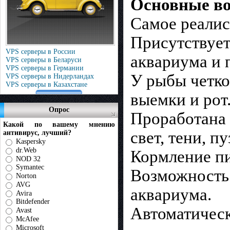
Основные во
Самое реалис
Присутствует
VPS серверы в России
аквариума и 
VPS серверы в Беларуси
VPS серверы в Германии
У рыбы четко
VPS серверы в Нидерландах
VPS серверы в Казахстане
выемки и рот
Опрос
Проработана 
Какой по вашему мнению
свет, тени, п
антивирус, лучший?
Kaspersky
dr.Web
Кормление п
NOD 32
Symantec
Возможность 
Norton
AVG
аквариума.
Avira
Bitdefender
Автоматическ
Avast
McAfee
Microsoft