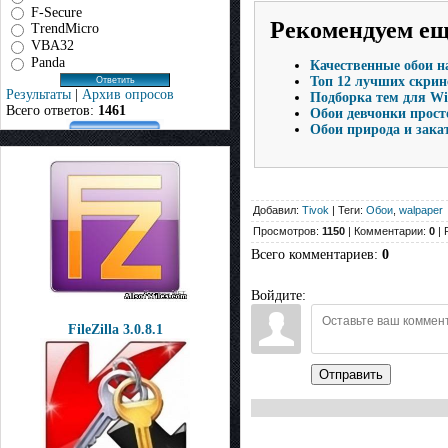
F-Secure
Рекомендуем е
TrendMicro
VBA32
Panda
Качественные обои н
Топ 12 лучших скринс
Результаты
|
Архив опросов
Подборка тем для Win
Всего ответов:
1461
Обои девчонки прост
Обои природа и зака
Добавил:
Tivok
| Теги:
Обои
,
walpaper
Просмотров:
1150
| Комментарии:
0
| 
Всего комментариев
:
0
Войдите:
FileZilla 3.0.8.1
Отправить