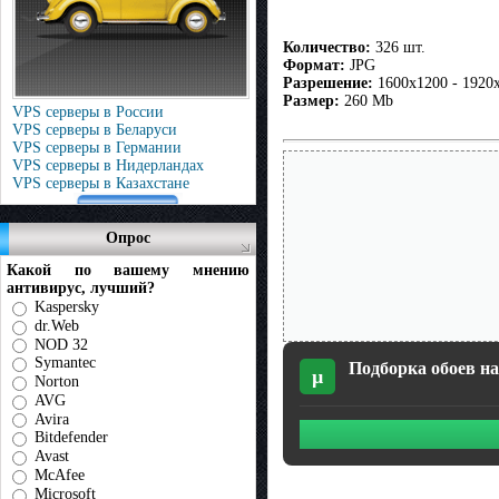
Количество:
326 шт.
Формат:
JPG
Разрешение:
1600x1200 - 1920
Размер:
260 Mb
VPS серверы в России
VPS серверы в Беларуси
VPS серверы в Германии
VPS серверы в Нидерландах
VPS серверы в Казахстане
Опрос
Какой по вашему мнению
антивирус, лучший?
Kaspersky
dr.Web
NOD 32
Symantec
Подборка обоев на
µ
Norton
AVG
Avira
Bitdefender
Avast
McAfee
Microsoft