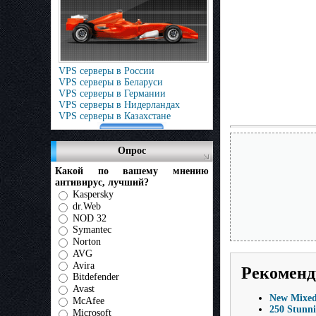
VPS серверы в России
VPS серверы в Беларуси
VPS серверы в Германии
VPS серверы в Нидерландах
VPS серверы в Казахстане
Опрос
Какой по вашему мнению
антивирус, лучший?
Kaspersky
dr.Web
NOD 32
Symantec
Norton
AVG
Avira
Рекоменд
Bitdefender
Avast
New Mixed
McAfee
250 Stunn
Microsoft