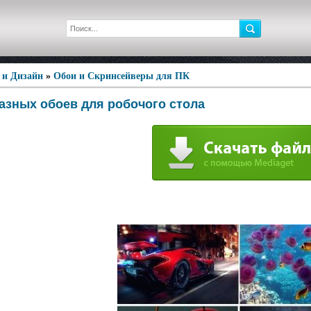
 и Дизайн
»
Обои и Скринсейверы для ПК
азных обоев для робочого стола