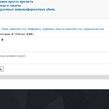
онки просто прелесть
ода и закаты
красивых широкоформатных обоев.
и:
Обои
,
рабочий стол
,
Wallpapers
,
подборка
,
обои на рабочий стол
,
украшательства
ентарии:
0
| Рейтинг:
0.0
/
0
|
:
0
ь