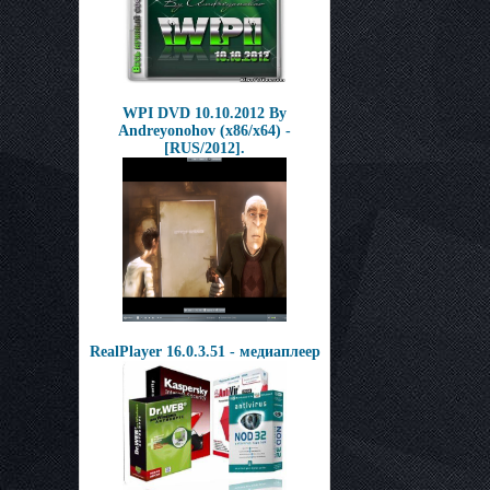
WPI DVD 10.10.2012 By
Andreyonohov (x86/x64) -
[RUS/2012].
RealPlayer 16.0.3.51 - медиаплеер