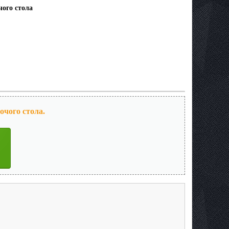
чого стола
очого стола.