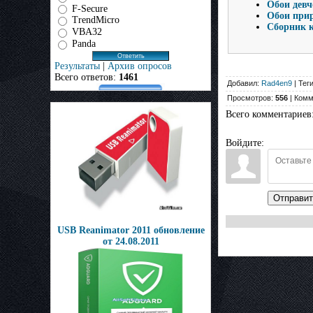
Обои девч
F-Secure
Обои прир
TrendMicro
Сборник 
VBA32
Panda
Результаты
|
Архив опросов
Всего ответов:
1461
Добавил:
Rad4en9
| Тег
Просмотров:
556
| Комм
Всего комментариев
Войдите:
Отправит
USB Reanimator 2011 обновление
от 24.08.2011