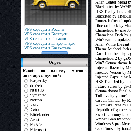
Alien Center Menu b
Black alien by VA
HKS Evoby lahercoll
BlackRed by TheBull
Romerah (beta 1 upd
Blue on black by Vis
VPS серверы в России
Chameleon by gsw95
VPS серверы в Беларуси
Chameleon Dark by 
VPS серверы в Германии
Win7 earth 2 updat
VPS серверы в Нидерландах
Alien White Elegant
VPS серверы в Казахстане
Theme Michael Jack
Dark Lion beta by sa
Chameleon 2 by gs9
Опрос
Win7 Octane theme 
Injected Razor by Mr
Какой по вашему мнению
Injected Venom by M
антивирус, лучший?
Injected Capsule by 
Kaspersky
HKS Evo Red by lahe
dr.Web
Future Series by g
NOD 32
Octane theme Final
Symantec
Tulip vs by ymme1st
Norton
Circuit Grinder by R
AVG
Alienware Blue by
Republic of gamers e
Avira
Sweet harmony blue 
Bitdefender
Amber Glen by tono
Avast
Windows 8 pre-Metro
McAfee
Gold Sunset by tono
Microsoft