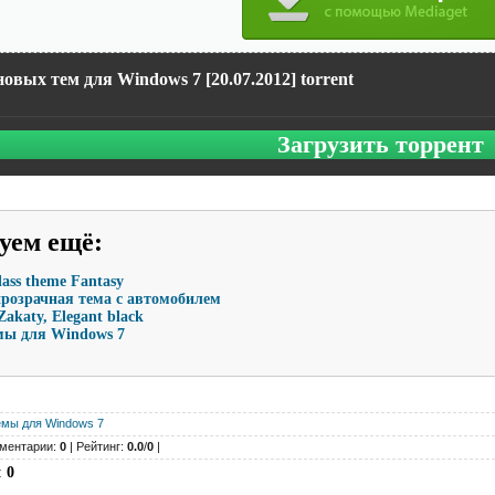
овых тем для Windows 7 [20.07.2012] torrent
Загрузить торрент
уем ещё
:
lass theme Fantasy
- прозрачная тема с автомобилем
Zakaty, Elegant black
мы для Windows 7
емы для Windows 7
ментарии:
0
| Рейтинг:
0.0
/
0
|
:
0