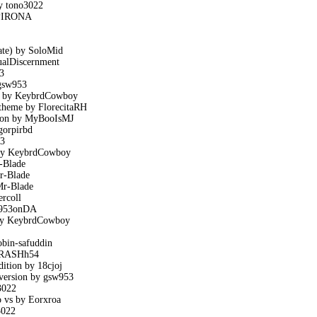
y tono3022
MPIRONA
ate) by SoloMid
ualDiscernment
3
gsw953
ed by KeybrdCowboy
 theme by FlorecitaRH
son by MyBooIsMJ
gorpirbd
53
by KeybrdCowboy
-Blade
r-Blade
Mr-Blade
rcoll
sw953onDA
 by KeybrdCowboy
obin-safuddin
 CRASHh54
dition by 18cjoj
version by gsw953
3022
 vs by Eorxroa
3022