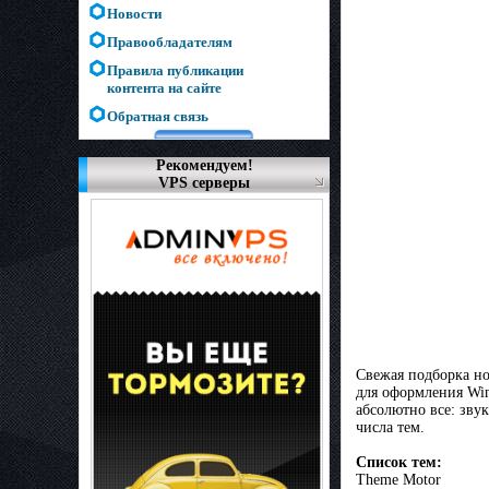
Новости
Правообладателям
Правила публикации
контента на сайте
Обратная связь
Рекомендуем!
VPS серверы
Свежая подборка но
для оформления Win
абсолютно все: зву
числа тем.
Список тем:
Theme Motor