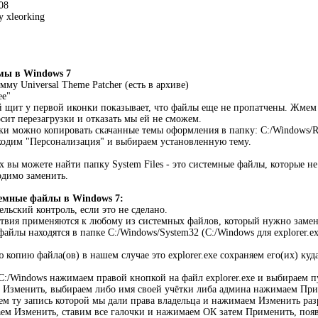
08
y xleorking
мы в Windows 7
мму Universal Theme Patcher (есть в архиве)
ee"
й щит у первой иконки показывает, что файлы еще не пропатчены. Жмем 
сит перезагрузки и отказать мы ей не сможем.
зки можно копировать скачанные темы оформления в папку: C:/Windows/R
аходим "Персонализация" и выбираем установленную тему.
 вы можете найти папку System Files - это системные файлы, которые не 
одимо заменить.
темные файлы в Windows 7:
льский контроль, если это не сделано.
твия применяются к любому из системных файлов, который нужно замен
файлы находятся в папке C:/Windows/System32 (C:/Windows для explorer.е
 копию файла(ов) в нашем случае это explorer.ехе сохраняем его(их) куд
в C:/Windows нажимаем правой кнопкой на файл explorer.ехе и выбираем п
> Изменить, выбираем либо имя своей учётки либа админа нажимаем При
м ту запись которой мы дали права владельца и нажимаем Изменить раз
ем Изменить, ставим все галочки и нажимаем ОК затем Применить, появ