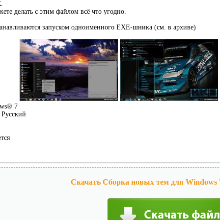
.
жете делать с этим файлом всё что угодно.
анавливаются запуском одноименного ЕХЕ-шника (см. в архиве)
ws® 7
Русский
ется
Скачать Сборка новых тем для Windows 7 