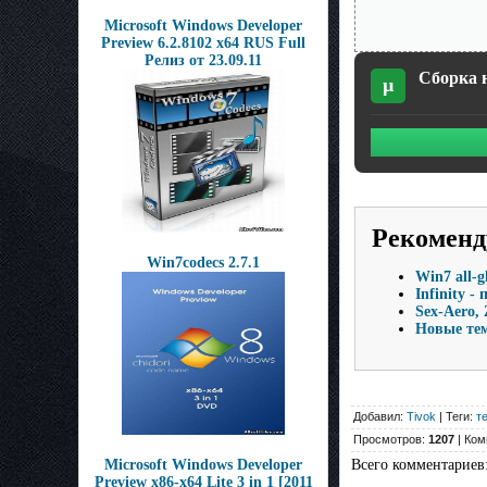
Microsoft Windows Developer
Preview 6.2.8102 x64 RUS Full
Релиз от 23.09.11
Сборка н
µ
Рекоменд
Win7codecs 2.7.1
Win7 all-g
Infinity 
Sex-Aero, 
Новые те
Добавил:
Tivok
| Теги:
т
Просмотров:
1207
| Ком
Microsoft Windows Developer
Всего комментариев
Preview x86-x64 Lite 3 in 1 [2011