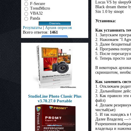
Locus VS by sleepy6
F-Secure
Black dream theme b
TrendMicro
Sin 1.0 by sinopt
VBA32
Panda
Установка:
Результаты
|
Архив опросов
Как установить те
Всего ответов:
1461
1. Запускаем програ
2. Нажимаем "I Agr
3. Далее безцветны
4. Программа попро
5. После перезагру
6. Теперь просто з
В некоторых архивах
скриншотом, необх
Как заменить сис
1. Отключаем родите
2. Дальнейшие дейс
3. Как правило эти 
StudioLine Photo Classic Plus
файл)
v3.70.27.0 Portable
4. Делаем резервную
чистый(ые)
5. И так находясь 
Далее Владелец ---
Разрешения выбирае
владельца и нажима