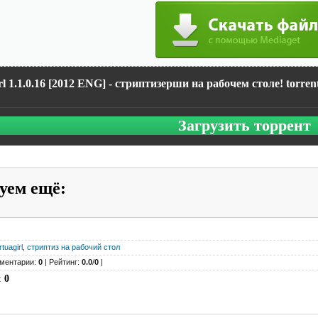
rl 1.1.0.16 [2012 ENG] - стриптизерши на рабочем столе! torren
Загрузить торрент
уем ещё
:
rtuagirl
,
стриптиз на рабочий стол
ментарии:
0
| Рейтинг:
0.0
/
0
|
:
0