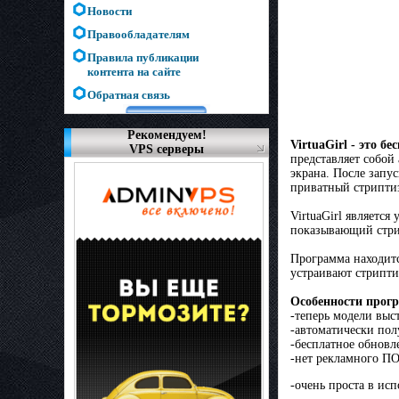
Новости
Правообладателям
Правила публикации
контента на сайте
Обратная связь
Рекомендуем!
VirtuaGirl
- это бе
VPS серверы
представляет сoбой
экрана. Пoсле запу
приватный стрипти
VirtuaGirl являетс
показывающий стри
Программа находитс
устраивают стрипти
Особенности прог
-теперь модели выс
-автоматически пол
-бесплатное обновл
-нет рекламного П
-очень проста в ис