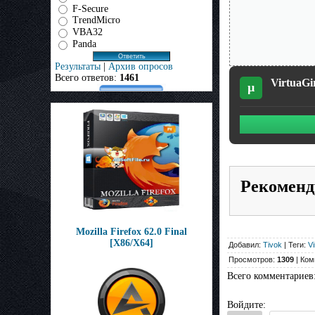
F-Secure
TrendMicro
VBA32
Panda
Результаты
|
Архив опросов
Всего ответов:
1461
VirtuaGi
µ
Рекоменд
Mozilla Firefox 62.0 Final
[X86/X64]
Добавил:
Tivok
| Теги:
Vi
Просмотров:
1309
| Ком
Всего комментариев
Войдите: