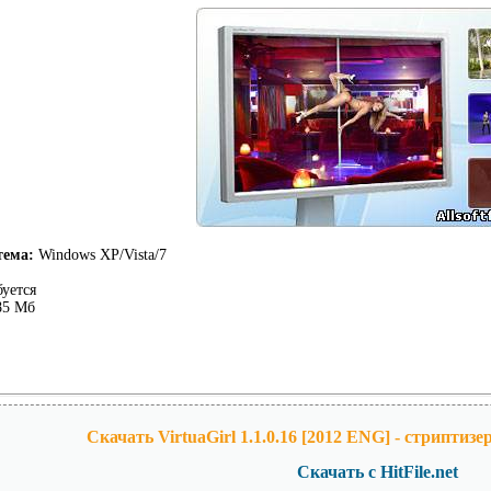
тема:
Windows XP/Vista/7
буется
85 Мб
Скачать VirtuaGirl 1.1.0.16 [2012 ENG] - стриптизе
Скачать с HitFile.net