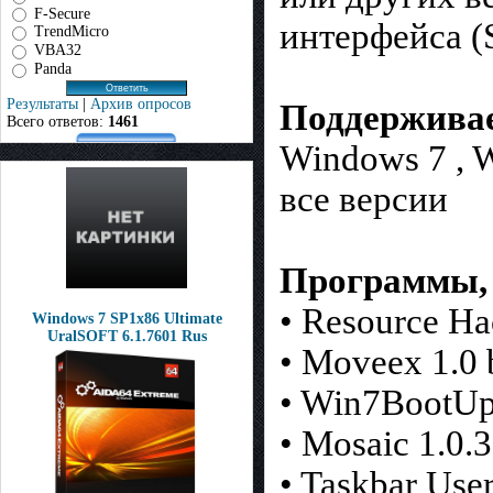
F-Secure
интерфейса (S
TrendMicro
VBA32
Panda
Результаты
|
Архив опросов
Поддержива
Всего ответов:
1461
Windows 7 , 
все версии
Программы, 
• Resource Ha
Windows 7 SP1х86 Ultimate
UralSOFT 6.1.7601 Rus
• Moveex 1.0 
• Win7BootUpd
• Mosaic 1.0.3
• Taskbar Use