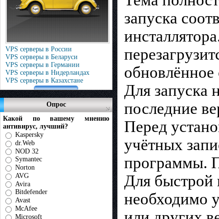
Тема полност
запуска соот
инсталлятора.
VPS серверы в России
перезагрузит
VPS серверы в Беларуси
VPS серверы в Германии
обновлённое
VPS серверы в Нидерландах
VPS серверы в Казахстане
Для запуска 
последние ве
Опрос
Какой по вашему мнению
Перед устано
антивирус, лучший?
Kaspersky
учётных запи
dr.Web
NOD 32
программы. П
Symantec
Norton
AVG
Для быстрой 
Avira
Bitdefender
необходимо у
Avast
McAfee
или других в
Microsoft