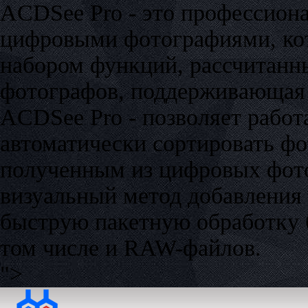
ACDSee Pro - это профессиона
цифровыми фотографиями, ко
набором функций, рассчитанн
фотографов, поддерживающая 
ACDSee Pro - позволяет рабо
автоматически сортировать фо
полученным из цифровых фот
визуальный метод добавления 
быструю пакетную обработку 
том числе и RAW-файлов.
">