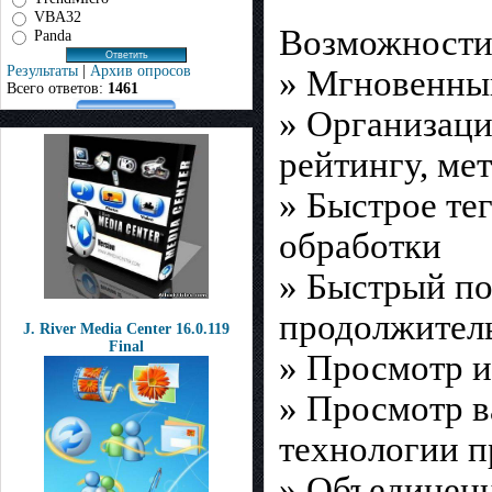
VBA32
Возможности
Panda
Результаты
|
Архив опросов
» Мгновенны
Всего ответов:
1461
» Организаци
рейтингу, мет
» Быстрое те
обработки
» Быстрый по
продолжител
J. River Media Center 16.0.119
Final
» Просмотр и
» Просмотр 
технологии 
» Объединен