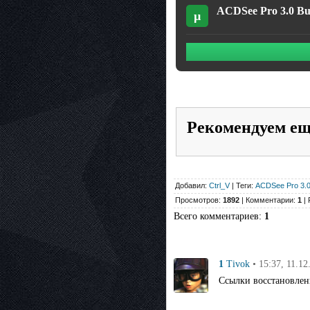
ACDSee Pro 3.0 Bui
µ
Рекомендуем е
Добавил:
Ctrl_V
| Теги:
ACDSee Pro 3.0
Просмотров:
1892
| Комментарии:
1
| 
Всего комментариев
:
1
1
• 15:37, 11.12
Tivok
Ссылки восстановлен