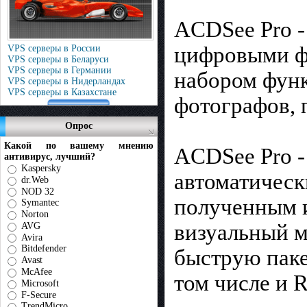
ACDSee Pro -
цифровыми ф
VPS серверы в России
VPS серверы в Беларуси
VPS серверы в Германии
набором фун
VPS серверы в Нидерландах
VPS серверы в Казахстане
фотографов, 
Опрос
Какой по вашему мнению
ACDSee Pro -
антивирус, лучший?
Kaspersky
автоматическ
dr.Web
NOD 32
полученным 
Symantec
Norton
визуальный м
AVG
Avira
Bitdefender
быструю паке
Avast
McAfee
том числе и 
Microsoft
F-Secure
TrendMicro