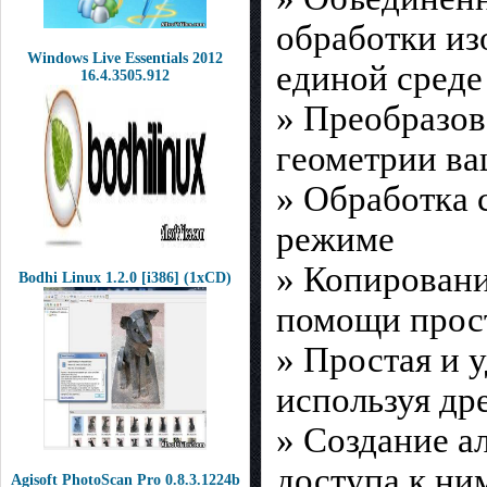
обработки из
Windows Live Essentials 2012
единой среде
16.4.3505.912
» Преобразов
геометрии в
» Обработка 
режиме
» Копировани
Bodhi Linux 1.2.0 [i386] (1xCD)
помощи прост
» Простая и 
используя др
» Создание а
доступа к ни
Agisoft PhotoScan Pro 0.8.3.1224b