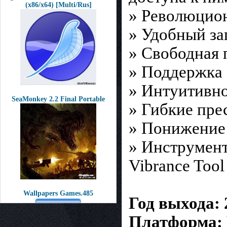
(x86/x64) [Multi/Rus]
» Революцион
» Удобный за
» Свободная 
» Поддержка 
» Интуитивн
SeaMonkey 2.2 Final Portable
» Гибкие пре
» Понижение
» Инструмент
Vibrance Tool
Wallpapers Games.485
Год выхода: 
Платформа: 