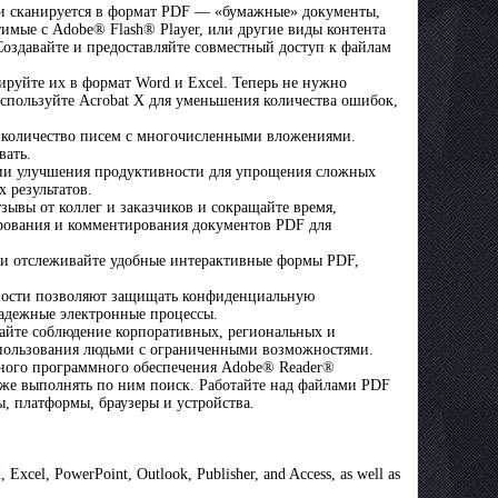
ли сканируется в формат PDF — «бумажные» документы,
имые с Adobe® Flash® Player, или другие виды контента
оздавайте и предоставляйте совместный доступ к файлам
ируйте их в формат Word и Excel. Теперь не нужно
Используйте Acrobat X для уменьшения количества ошибок,
 количество писем с многочисленными вложениями.
вать.
ции улучшения продуктивности для упрощения сложных
 результатов.
ывы от коллег и заказчиков и сокращайте время,
ирования и комментирования документов PDF для
 и отслеживайте удобные интерактивные формы PDF,
сности позволяют защищать конфиденциальную
адежные электронные процессы.
айте соблюдение корпоративных, региональных и
использования людьми с ограниченными возможностями.
тного программного обеспечения Adobe® Reader®
кже выполнять по ним поиск. Работайте над файлами PDF
, платформы, браузеры и устройства.
, Excel, PowerPoint, Outlook, Publisher, and Access, as well as