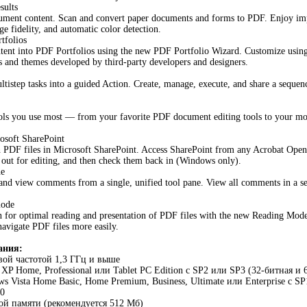
sults
ument content. Scan and convert paper documents and forms to PDF. Enjoy imp
age fidelity, and automatic color detection.
tfolios
tent into PDF Portfolios using the new PDF Portfolio Wizard. Customize using 
s and themes developed by third-party developers and designers.
tistep tasks into a guided Action. Create, manage, execute, and share a sequenc
ools you use most — from your favorite PDF document editing tools to your 
rosoft SharePoint
 PDF files in Microsoft SharePoint. Access SharePoint from any Acrobat Open
out for editing, and then check them back in (Windows only).
ne
nd view comments from a single, unified tool pane. View all comments in a sear
mode
 for optimal reading and presentation of PDF files with the new Reading Mode.
navigate PDF files more easily.
ания:
овой частотой 1,3 ГГц и выше
 XP Home, Professional или Tablet PC Edition с SP2 или SP3 (32-битная и
s Vista Home Basic, Home Premium, Business, Ultimate или Enterprise с SP
.0
ой памяти (рекомендуется 512 Мб)