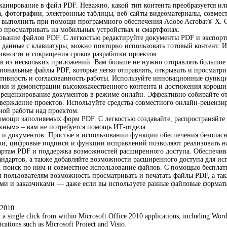
канирование в файл PDF. Неважно, какой тип контента преобразуется и
, фотографии, электронные таблицы, веб-сайты видеоматериалы, совмест
 выполнить при помощи программного обеспечения Adobe Acrobat® X. С
 просматривать на мобильных устройствах и смартфонах.
ование файлов PDF. С легкостью редактируйте документы PDF и экспорт
 данные с клавиатуры, можно повторно использовать готовый контент. 
вности и сокращения сроков разработки проектов.
в из нескольких приложений. Вам больше не нужно отправлять большое
иональные файлы PDF, которые легко отправлять, открывать и просматри
тивность и согласованность работы. Используйте инновационные функ
вки и демонстрации высококачественного контента и достижения хороших
ецензирование документов в режиме онлайн. Эффективно собирайте отз
тверждение проектов. Используйте средства совместного онлайн-реценз
ной работы над проектом.
мощи заполняемых форм PDF. С легкостью создавайте, распространяйте
ным» – вам не потребуется помощь ИТ-отдела.
 и документов. Простые в использовании функции обеспечения безопа
и, цифровые подписи и функции исправлений позволяют реализовать н
артам PDF и поддержка возможностей расширенного доступа. Обеспечив
андартов, а также добавляйте возможности расширенного доступа для 
, поиск по ним и совместное использование файлов. С помощью беспла
м пользователям возможность просматривать и печатать файлы PDF, а та
ами и заказчиками — даже если вы используете разные файловые форматы
 2010
 a single click from within Microsoft Office 2010 applications, including Word
ications such as Microsoft Project and Visio.