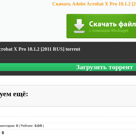
Скачать Adobe Acrobat X Pro 10.1.2 [
robat X Pro 10.1.2 [2011 RUS] torrent
Загрузить торрент
уем ещё
:
ментарии:
0
| Рейтинг:
0.0
/
0
|
:
0