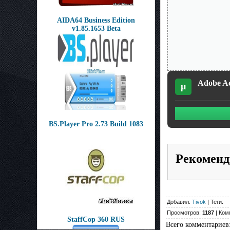
AIDA64 Business Edition
v1.85.1653 Beta
Adobe Ac
µ
BS.Player Pro 2.73 Build 1083
Рекоменд
Добавил:
Tivok
| Теги:
Просмотров:
1187
| Ком
StaffCop 360 RUS
Всего комментариев