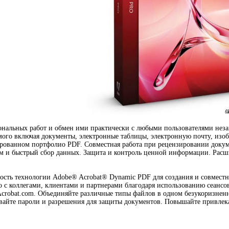
ональных работ и обмен ими практически с любыми пользователями нез
ого включая документы, электронные таблицы, электронную почту, изоб
рованном портфолио PDF. Совместная работа при рецензировании докум
м и быстрый сбор данных. Защита и контроль ценной информации. Расш
сть технологии Adobe® Acrobat® Dynamic PDF для создания и совместн
о с коллегами, клиентами и партнерами благодаря использованию сеанс
Acrobat.com. Объединяйте различные типы файлов в одном безукоризне
ливайте пароли и разрешения для защиты документов. Повышайте привле