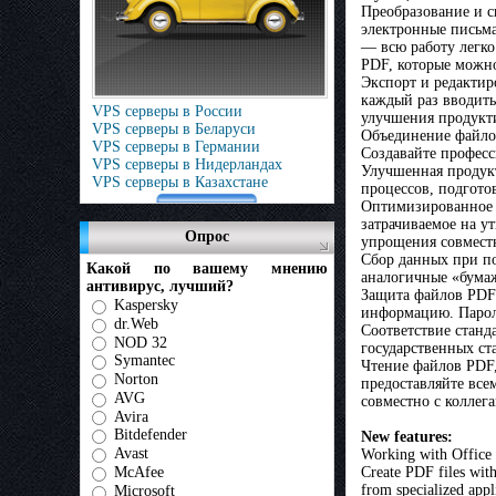
Преобразование и с
электронные письма
— всю работу легко
PDF, которые можно
Экспорт и редактир
каждый раз вводить
VPS серверы в России
улучшения продукти
VPS серверы в Беларуси
Объединение файло
VPS серверы в Германии
Создавайте професс
VPS серверы в Нидерландах
Улучшенная продук
VPS серверы в Казахстане
процессов, подгото
Оптимизированное р
затрачиваемое на у
Опрос
упрощения совмест
Сбор данных при по
Какой по вашему мнению
аналогичные «бумаж
антивирус, лучший?
Защита файлов PDF
Kaspersky
информацию. Парол
dr.Web
Соответствие станд
NOD 32
государственных ст
Symantec
Чтение файлов PDF
Norton
предоставляйте все
AVG
совместно с коллег
Avira
Bitdefender
New features:
Avast
Working with Office
McAfee
Create PDF files with
from specialized appl
Microsoft