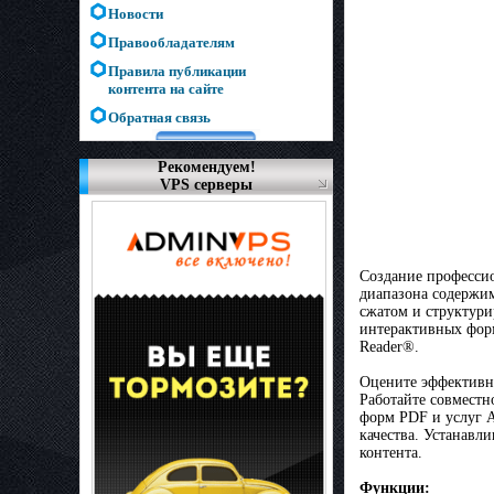
Новости
Правообладателям
Правила публикации
контента на сайте
Обратная связь
Рекомендуем!
VPS серверы
Создание професси
диапазона содержим
сжатом и структури
интерактивных фор
Reader®.
Оцените эффективно
Работайте совместн
форм PDF и услуг 
качества. Устанав
контента.
Функции: