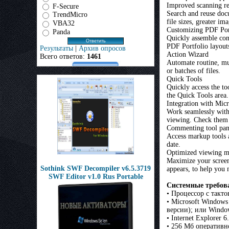
Improved scanning re
F-Secure
Search and reuse doc
TrendMicro
file sizes, greater im
VBA32
Customizing PDF Por
Panda
Quickly assemble con
PDF Portfolio layout
Результаты
|
Архив опросов
Action Wizard
Всего ответов:
1461
Automate routine, mul
or batches of files.
Quick Tools
Quickly access the t
the Quick Tools area.
Integration with Mic
Work seamlessly with
viewing. Check them 
Commenting tool pa
Access markup tools a
date.
Optimized viewing 
Maximize your screen
Sothink SWF Decompiler v6.5.3719
appears, to help you 
SWF Editor v1.0 Rus Portable
Системные требов
• Процессор с такт
• Microsoft Windows
версии); или Window
• Internet Explorer 6
• 256 Мб оперативн