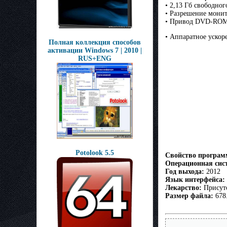
• 2,13 Гб свободног
• Разрешение монит
• Привод DVD-RO
• Аппаратное ускор
Полная коллекция способов
активации Windows 7 | 2010 |
RUS+ENG
Potolook 5.5
Свойство програ
Операционная сис
Год выхода:
2012
Язык интерфейса:
Лекарство:
Присут
Размер файла:
678