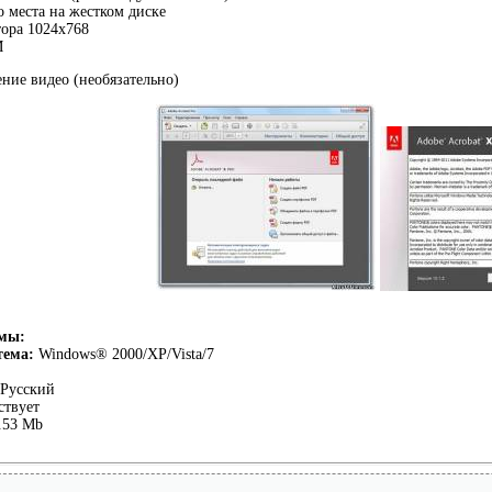
о места на жестком диске
ора 1024x768
M
ение видео (необязательно)
ммы:
тема:
Windows® 2000/XP/Vista/7
Русский
ствует
.53 Mb