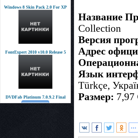
Windows 8 Skin Pack 2.0 For XP
Название П
Collection
Версия про
Адрес офици
FontExpert 2010 v10.0 Release 5
Операционна
Язык интерф
Türkçe, Украї
Размер:
7,97
DVDFab Platinum 7.0.9.2 Final