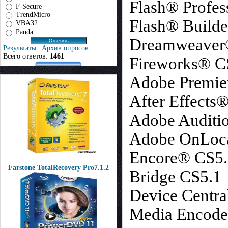
Flash® Profes
F-Secure
TrendMicro
Flash® Build
VBA32
Panda
Dreamweaver
Результаты
|
Архив опросов
Всего ответов:
1461
Fireworks® CS
Adobe Premie
After Effects
Adobe Auditi
Adobe OnLoc
Encore® CS5.
Farstone TotalRecovery Pro7.1.2
Bridge CS5.1
Device Centra
Media Encode