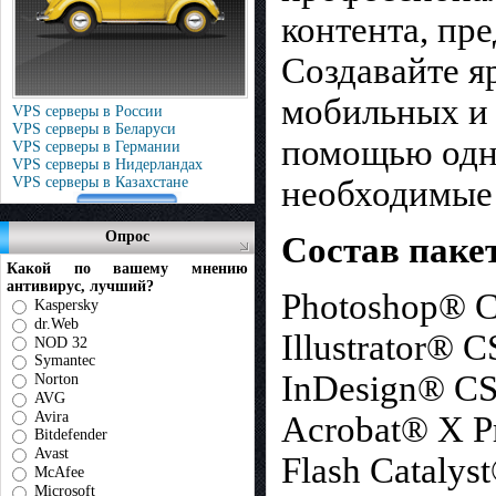
контента, пр
Создавайте я
мобильных и 
VPS серверы в России
VPS серверы в Беларуси
помощью одн
VPS серверы в Германии
VPS серверы в Нидерландах
VPS серверы в Казахстане
необходимые
Опрос
Состав паке
Какой по вашему мнению
антивирус, лучший?
Photoshop® C
Kaspersky
dr.Web
Illustrator® C
NOD 32
Symantec
InDesign® CS
Norton
AVG
Avira
Acrobat® X P
Bitdefender
Avast
Flash Catalys
McAfee
Microsoft