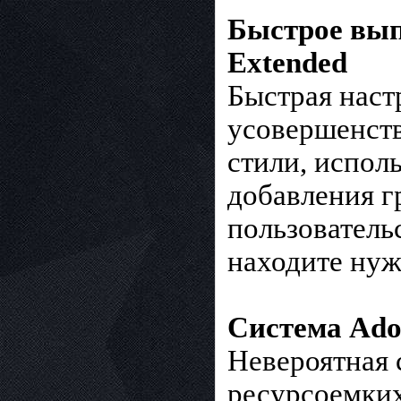
Быстрое вып
Extended
Быстрая наст
усовершенст
стили, испол
добавления г
пользователь
находите нуж
Система Adob
Невероятная 
ресурсоемких