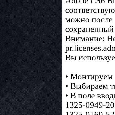
Adobe CS6 Bl
соответствую
можно после 
сохраненный 
Внимание: Не
pr.licenses.a
Вы использует
• Монтируем 
• Выбираем т
• В поле ввод
1325-0949-20
1325-0160-52