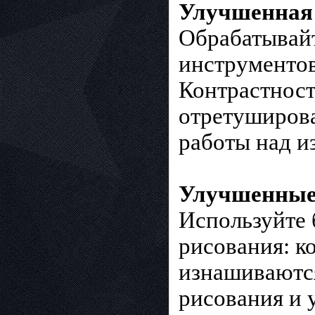
Улучшенная 
Обрабатывай
инструментов
Контрастност
отретуширова
работы над и
Улучшенные 
Используйте 
рисования: к
изнашиваются
рисования и 