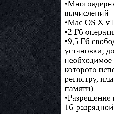
•Многоядерны
вычислений
•Mac OS X v1
•2 Гб операт
•9,5 Гб своб
установки; д
необходимое 
которого исп
регистру, ил
памяти)
•Разрешение 
16-разрядной