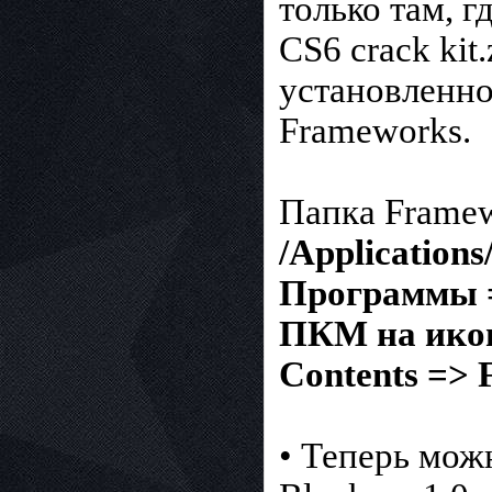
только там, 
CS6 crack kit
установленно
Frameworks.
Папка Framew
/Application
Программы =
ПКМ на икон
Contents =>
• Теперь мож