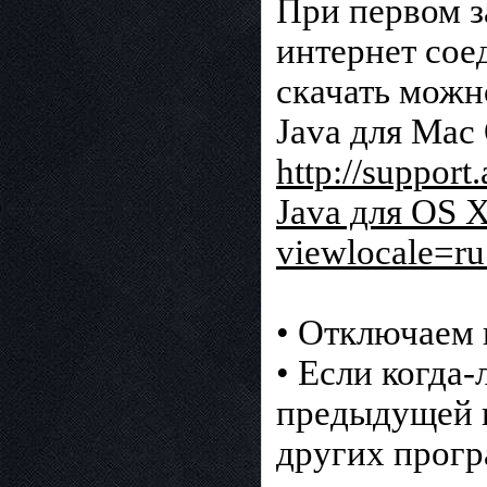
При первом з
интернет сое
скачать можн
Java для Mac
http://suppor
Java для OS X
viewlocale=r
• Отключаем 
• Если когда
предыдущей ве
других прогр