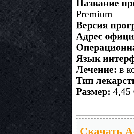
Название п
Premium
Версия про
Адрес офици
Операционна
Язык интерф
Лечение:
в к
Тип лекарст
Размер:
4,45
Скачать Ad