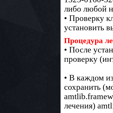
либо любой 
• Проверку к
установить в
Процедура ле
• После уста
проверку (ин
• В каждом и
сохранить (м
amtlib.framew
лечения) amtl