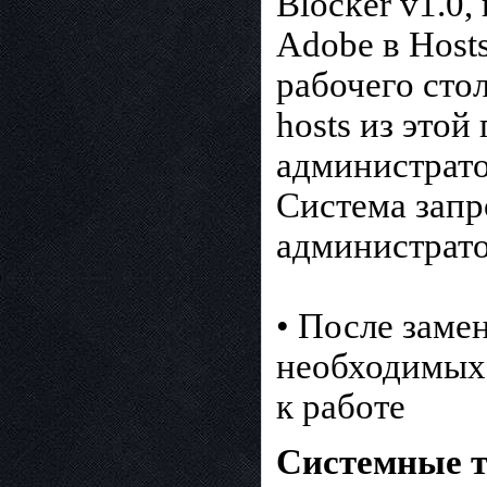
Blocker v1.0
Adobe в Hosts
рабочего стол
hosts из этой
администрато
Система запр
администрато
• После заме
необходимых 
к работе
Системные т