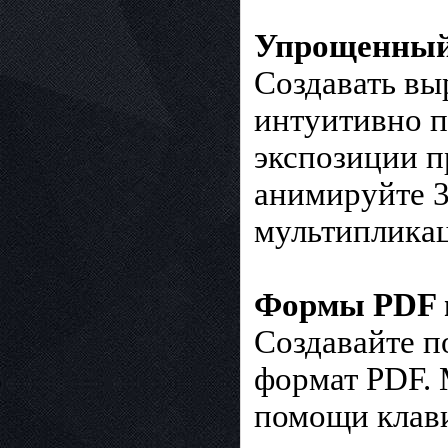
Упрощенный 
Создавать вы
интуитивно 
экспозиции п
анимируйте 3
мультипликац
Формы PDF в
Создавайте п
формат PDF. 
помощи клави