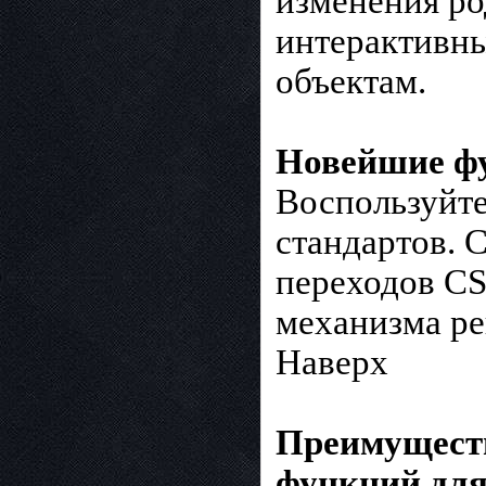
изменения ро
интерактивны
объектам.
Новейшие фу
Воспользуйт
стандартов. 
переходов CS
механизма ре
Наверх
Преимуществ
функций для