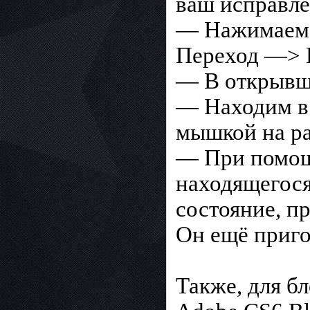
ваш исправлен
— Нажимаем s
Переход —> П
— В открывше
— Находим в 
мышкой на ра
— При помощи 
находящегося
состояние, п
Он ещё приго
Также, для б