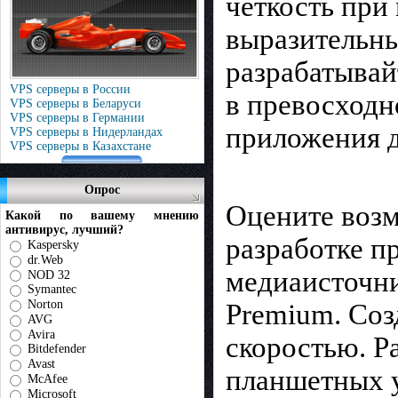
четкость при
выразительны
разрабатывай
VPS серверы в России
в превосходн
VPS серверы в Беларуси
VPS серверы в Германии
приложения д
VPS серверы в Нидерландах
VPS серверы в Казахстане
Опрос
Оцените возм
Какой по вашему мнению
антивирус, лучший?
разработке п
Kaspersky
dr.Web
медиаисточни
NOD 32
Symantec
Norton
Premium. Соз
AVG
Avira
скоростью. Р
Bitdefender
Avast
планшетных у
McAfee
Microsoft