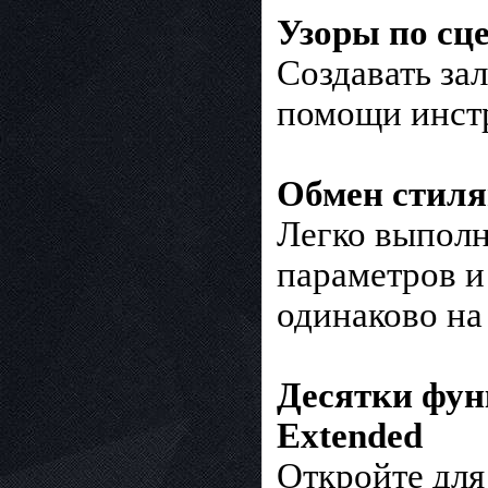
Узоры по сц
Создавать за
помощи инст
Обмен стиля
Легко выполн
параметров и
одинаково на
Десятки фун
Extended
Откройте для