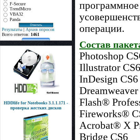
программное 
F-Secure
TrendMicro
усовершенст
VBA32
Panda
операции.
Результаты
|
Архив опросов
Всего ответов:
1461
Состав пакет
Photoshop CS
Illustrator CS
InDesign CS6
Dreamweaver
Flash® Profes
HDDlife for Notebooks 3.1.1.171 -
проверка жестких дисков
Fireworks® C
Acrobat® X P
Bridge CS6