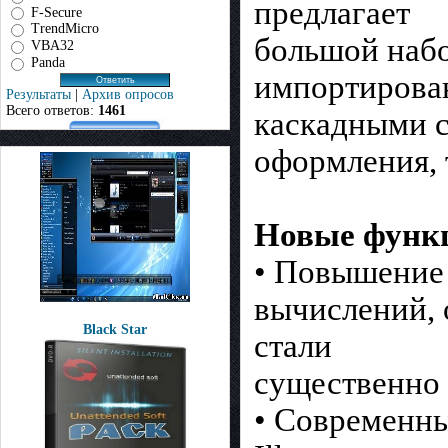
предлагает
F-Secure
TrendMicro
большой набо
VBA32
Panda
импортирован
Результаты
|
Архив опросов
Всего ответов:
1461
каскадными 
оформления, 
Новые функ
• Повышение 
вычислений, 
Black Star
стали
существенно 
• Современны