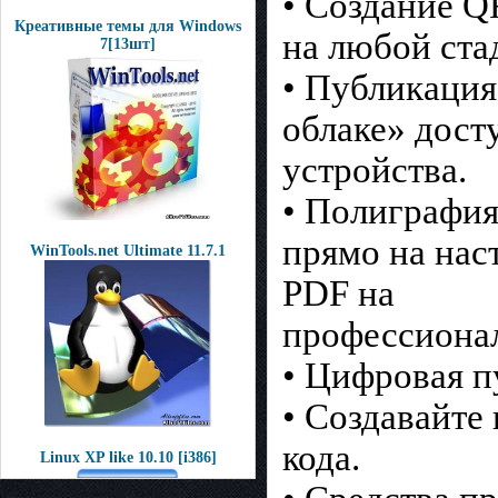
• Создание Q
Креативные темы для Windows
на любой ста
7[13шт]
• Публикация 
облаке» дост
устройства.
• Полиграфия
прямо на нас
WinTools.net Ultimate 11.7.1
PDF на
профессионал
• Цифровая п
• Создавайте
кода.
Linux XP like 10.10 [i386]