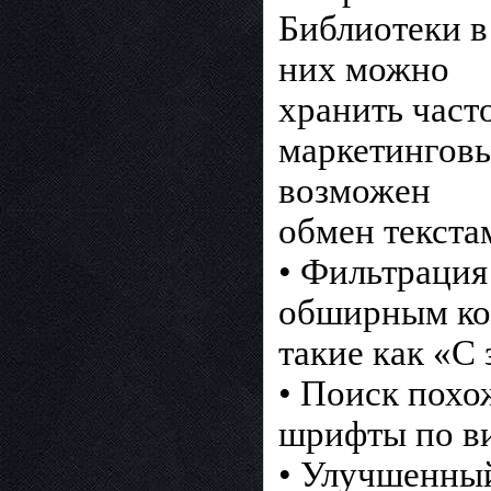
Библиотеки в
них можно
хранить част
маркетинговы
возможен
обмен текстам
• Фильтрация
обширным кол
такие как «С
• Поиск пох
шрифты по ви
• Улучшенный