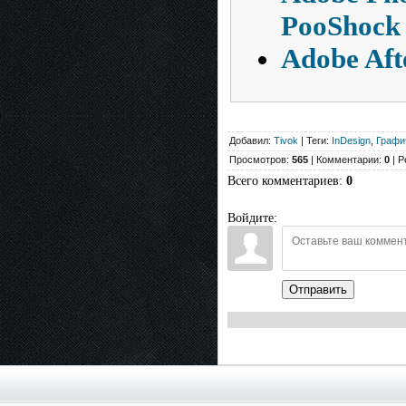
PooShock
Adobe Aft
Добавил:
Tivok
| Теги:
InDesign
,
Графи
Просмотров:
565
| Комментарии:
0
| Р
Всего комментариев
:
0
Войдите:
Отправить