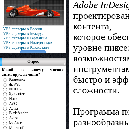
Adobe InDesi
проектирован
контента,
VPS серверы в России
VPS серверы в Беларуси
которое обес
VPS серверы в Германии
VPS серверы в Нидерландах
уровне пиксе
VPS серверы в Казахстане
возможностя
Опрос
инструмента
Какой по вашему мнению
антивирус, лучший?
быстро и эфф
Kaspersky
dr.Web
сложности.
NOD 32
Symantec
Norton
AVG
Avira
Программа по
Bitdefender
Avast
разнообразн
McAfee
Microsoft