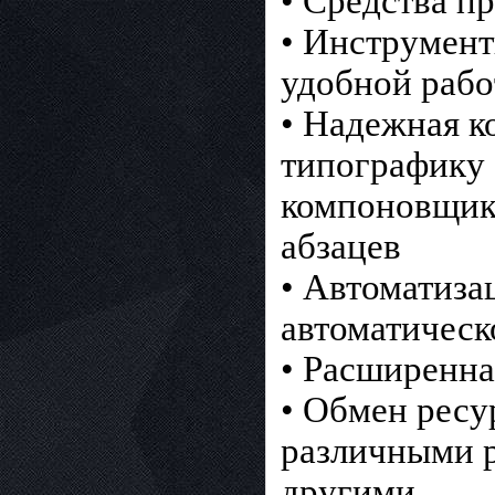
• Средства п
• Инструмент
удобной рабо
• Надежная к
типографику 
компоновщик
абзацев
• Автоматиза
автоматическ
• Расширенн
• Обмен ресу
различными 
другими