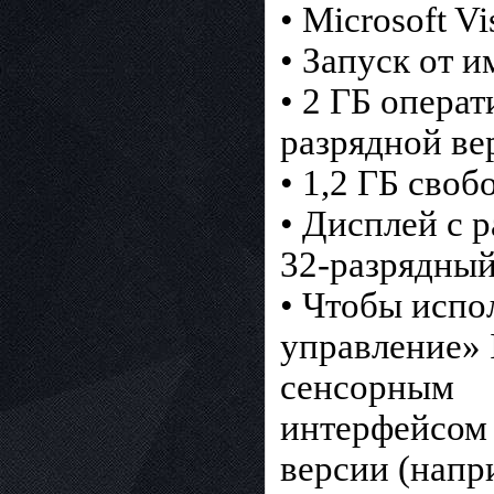
• Microsoft Vi
• Запуск от 
• 2 ГБ операт
разрядной ве
• 1,2 ГБ сво
• Дисплей с 
32-разрядный
• Чтобы испо
управление» 
сенсорным
интерфейсом 
версии (напри