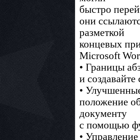
быстро перей
они ссылаютс
разметкой
концевых при
Microsoft Wor
• Границы аб
и создавайте
• Улучшенные
положение об
документу
с помощью ф
• Управление 