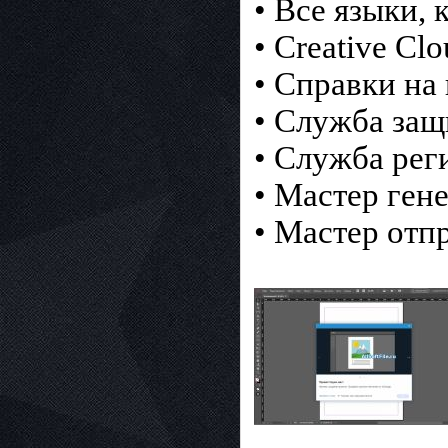
• Все языки, 
• Creative Cl
• Справки на 
• Служба защ
• Служба рег
• Мастер ген
• Мастер отп