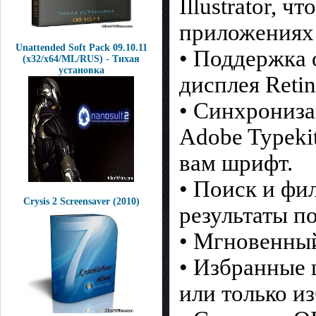
Illustrator, 
приложениях
Unattended Soft Pack 09.10.11
• Поддержка 
(x32/x64/ML/RUS) - Тихая
установка
дисплея Reti
• Синхрониз
Adobe Typeki
вам шрифт.
• Поиск и фи
Crysis 2 Screensaver (2010)
результаты п
• Мгновенны
• Избранные 
или только и