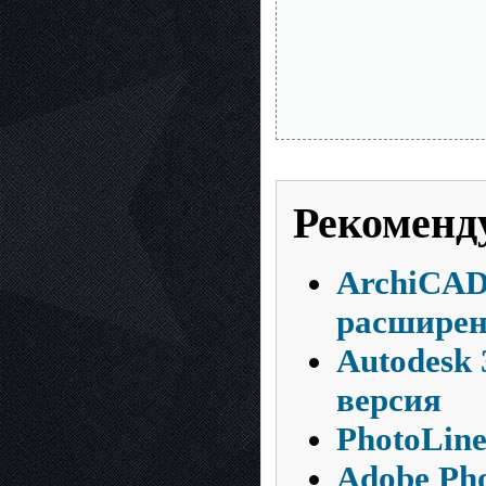
Рекоменд
ArchiCAD
расширен
Autodesk 
версия
PhotoLine
Adobe Pho