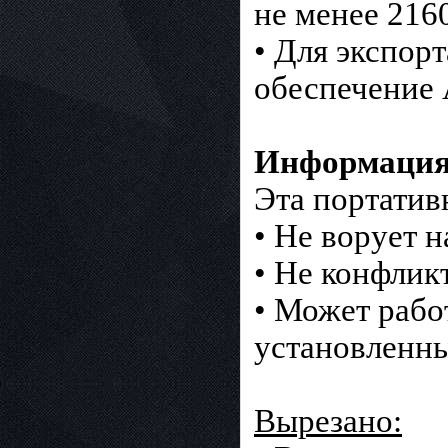
не менее 216
• Для экспор
обеспечение 
Информация 
Эта портатив
• Не ворует 
• Не конфлик
• Может рабо
установленн
Вырезано: