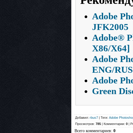
Adobe Pho
JFK2005
Adobe® Ph
X86/X64]
Adobe Pho
ENG/RUS
Adobe Pho
Green Disc
Добавил:
rbus7
| Теги:
Adobe Photosh
Просмотров:
785
| Комментарии:
0
| Р
Всего комментариев
:
0