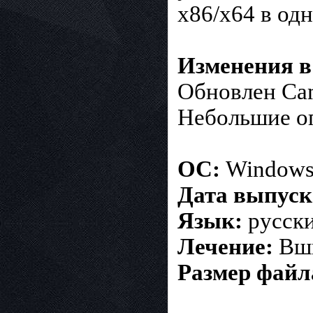
x86/x64 в од
Изменения в 
Обновлен Cam
Небольшие о
ОС:
Windows
Дата выпуск
Язык:
русски
Лечение:
Вш
Размер файл