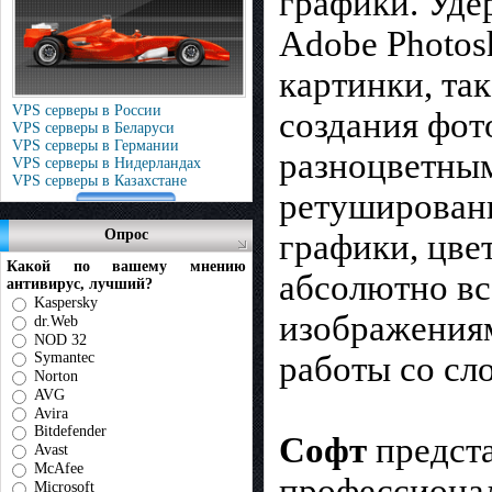
графики. Уде
Adobe Photos
картинки, та
VPS серверы в России
создания фот
VPS серверы в Беларуси
VPS серверы в Германии
разноцветны
VPS серверы в Нидерландах
VPS серверы в Казахстане
ретушировани
Опрос
графики, цвет
Какой по вашему мнению
абсолютно вс
антивирус, лучший?
Kaspersky
изображениям
dr.Web
NOD 32
работы со сл
Symantec
Norton
AVG
Avira
Bitdefender
Софт
предста
Avast
McAfee
профессионал
Microsoft