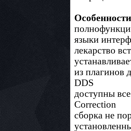
Особенности
полнофункци
языки интерф
лекарство вс
устанавливае
из плагинов 
DDS
доступны все
Correction
сборка не по
установленн