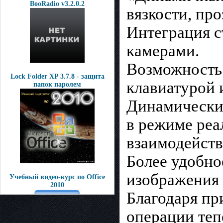
BooRadio v3.2.0.2
вязкости, пр
Интеграция с
камерами.
Возможность 
Lock Folder XP 3.7.8 - защита
клавиатурой
папок паролем
Динамические
в режиме реа
взаимодейств
Более удобно
изображения 
Учебный видео-курс по Office
2010
Благодаря пр
операции теп