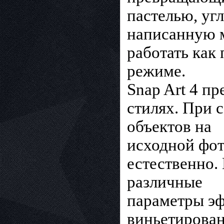
пастелью, угл
написанную м
работать как
режиме.
Snap Art 4 пр
стилях. При 
объектов на
исходной фот
естественно.
различные
параметры эф
виньетирован