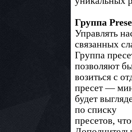
уникальных р
Группа Prese
Управлять на
связанных сл
Группа пресе
позволяют бы
возиться с о
пресет — мин
будет выгляд
по списку
пресетов, чт
Дополнительн