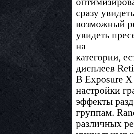
оптимизирова
сразу увидет
возможный ре
увидеть прес
на
категории, е
дисплеев Reti
В Exposure Х
настройки гр
эффекты разд
группам. Ran
различных ре