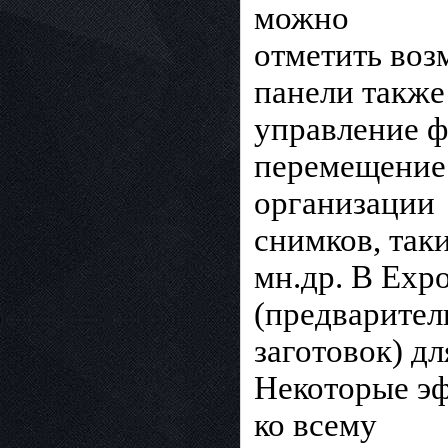
можно
отметить воз
панели также
управление ф
перемещение
организации
снимков, таки
мн.др. В Exp
(предварите
заготовок) д
Некоторые эф
ко всему