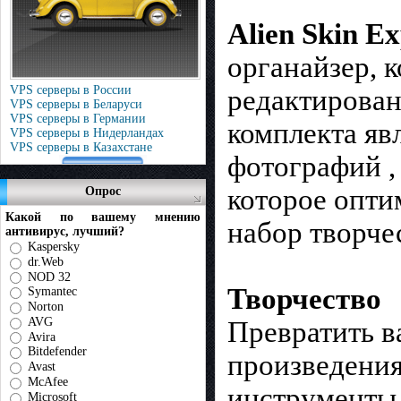
Alien Skin E
органайзер, к
VPS серверы в России
редактирован
VPS серверы в Беларуси
VPS серверы в Германии
комплекта яв
VPS серверы в Нидерландах
VPS серверы в Казахстане
фотографий ,
которое опти
Опрос
Какой по вашему мнению
набор творче
антивирус, лучший?
Kaspersky
dr.Web
NOD 32
Творчество
Symantec
Norton
AVG
Превратить в
Avira
Bitdefender
произведения
Avast
McAfee
инструменты
Microsoft