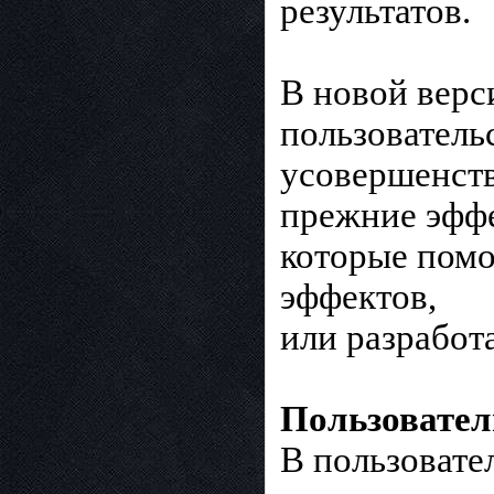
результатов.
В новой вер
пользователь
усовершенст
прежние эффе
которые помо
эффектов,
или разработ
Пользовател
В пользовате