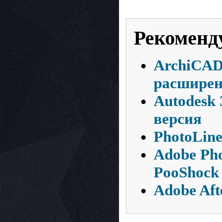
Рекоменд
ArchiCAD
расширен
Autodesk 
версия
PhotoLine
Adobe Pho
PooShock
Adobe Aft