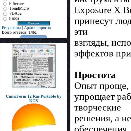
F-Secure
Exposure X B
TrendMicro
VBA32
принесут люд
Panda
Результаты
|
Архив опросов
эти
Всего ответов:
1461
взгляды, исп
эффектов при
Простота
Опыт проще, 
упрощает рабо
CuneiForm 12 Rus Portable by
KGS
творческие
решения, а н
обеспечения.