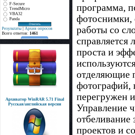
F-Secure
программа, п
TrendMicro
VBA32
фотоснимки, 
Panda
работы со сл
Результаты
|
Архив опросов
Всего ответов:
1461
справляется 
проста и эфф
используются
отделяющие п
фотографий, 
перегружен 
Архиватор WinRAR 5.71 Final
Русская/английская версии
Управление ч
отбеливание 
проектов и с