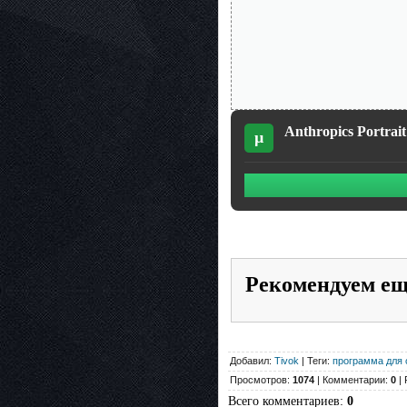
Anthropics Portrait
µ
Рекомендуем е
Добавил:
Tivok
| Теги:
программа для 
Просмотров:
1074
| Комментарии:
0
| 
Всего комментариев
:
0