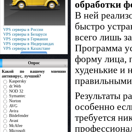
обработки ф
В ней реализ
быстро устра
VPS серверы в России
всего лишь з
VPS серверы в Беларуси
VPS серверы в Германии
VPS серверы в Нидерландах
Программа ус
VPS серверы в Казахстане
форму лица, 
Опрос
худенькие и 
Какой по вашему мнению
антивирус, лучший?
правильными
Kaspersky
dr.Web
NOD 32
Результаты р
Symantec
Norton
особенно есл
AVG
Avira
требуется ни
Bitdefender
Avast
профессионал
McAfee
Microsoft