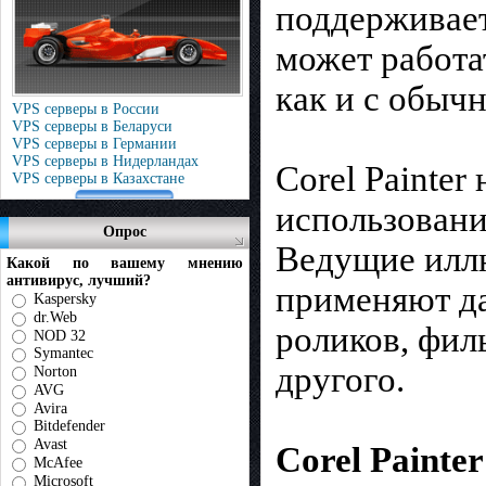
поддерживает
может работа
как и с обыч
VPS серверы в России
VPS серверы в Беларуси
VPS серверы в Германии
VPS серверы в Нидерландах
Corel Painter
VPS серверы в Казахстане
использовани
Опрос
Ведущие иллю
Какой по вашему мнению
антивирус, лучший?
применяют да
Kaspersky
dr.Web
роликов, фил
NOD 32
Symantec
другого.
Norton
AVG
Avira
Bitdefender
Avast
Corel Painte
McAfee
Microsoft