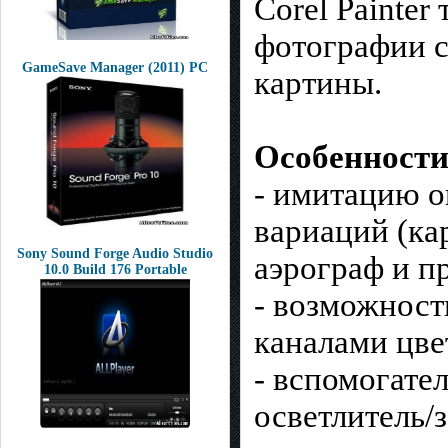
Corel Painte
фотографии с
GameSave Manager (2011) РС
картины.
Особенности
- имитацию о
вариаций (ка
Sony Sound Forge Audio Studio
аэрограф и пр
10.0 Build 176 Portable
- возможност
каналами цве
- вспомогате
осветлитель/