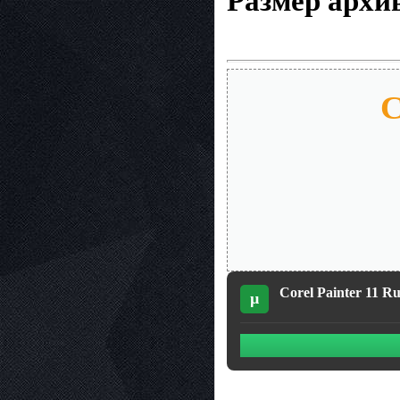
Размер архив
С
Corel Painter 11 Ru
µ