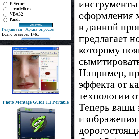
инструменты 
F-Secure
TrendMicro
оформления х
VBA32
Panda
в данной прог
Результаты
|
Архив опросов
Всего ответов:
1461
предлагает н
которому поя
сымитировать
Например, пр
эффекта от к
технологии о
Photo Montage Guide 1.1 Portable
Теперь ваши 
изображения 
дорогостоящи