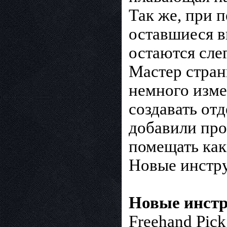
Так же, при 
оставшиеся в
остаются сле
Мастер стра
немного изме
создавать от
добавили пр
помещать как
Новые инстр
Новые инст
Freehand Pic