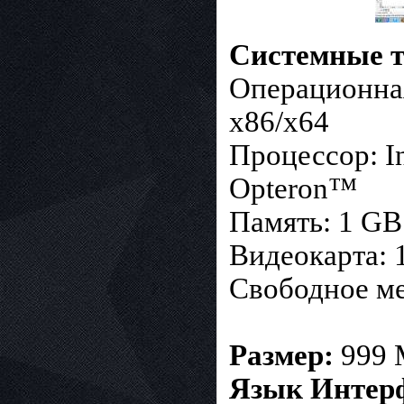
Системные т
Операционная
x86/x64
Процессор: I
Opteron™
Память: 1 G
Видеокарта: 1
Свободное ме
Размер:
999 
Язык Интер