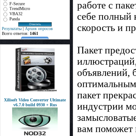
работе с пак
F-Secure
TrendMicro
себе полный 
VBA32
Panda
скорость и п
Результаты
|
Архив опросов
Всего ответов:
1461
Пакет предос
иллюстраций,
объявлений, 
оптимальным
пакет прекра
Xilisoft Video Converter Ultimate
индустрии мо
v6.7.0 build 0930 + Rus
замысловатые
вам поможет