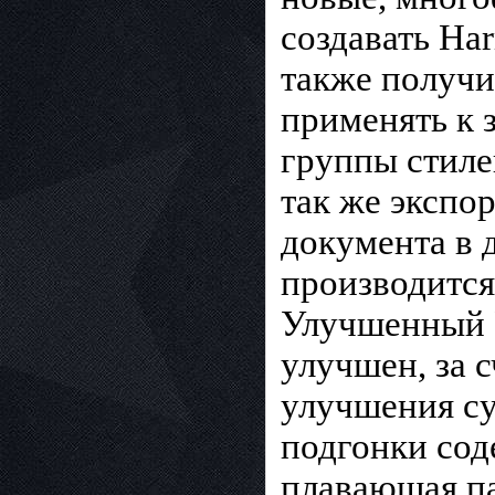
создавать Ha
также получи
применять к з
группы стиле
так же экспо
документа в 
производится 
Улучшенный P
улучшен, за 
улучшения с
подгонки сод
плавающая п