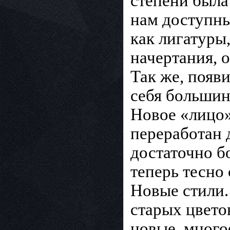
степени была
нам доступны
как лигатуры
начертания, 
Так же, появи
себя большин
Новое «лицо»
переработан д
достаточно б
теперь тесно
Новые стили
старых цвето
новые, много