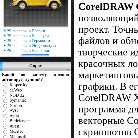
CorelDRAW G
позволяющий
проект. Точн
VPS серверы в России
VPS серверы в Беларуси
файлов и обн
VPS серверы в Германии
VPS серверы в Нидерландах
творческие и
VPS серверы в Казахстане
красочных ло
Опрос
маркетинговы
Какой по вашему мнению
антивирус, лучший?
графики. В е
Kaspersky
dr.Web
CorelDRAW X
NOD 32
Symantec
Norton
программа дл
AVG
Avira
векторные Co
Bitdefender
Avast
скриншотов C
McAfee
Microsoft