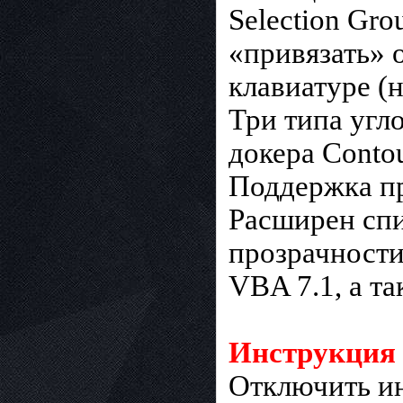
Selection Gr
«привязать» 
клавиатуре (н
Три типа угл
докера Contou
Поддержка про
Расширен спи
прозрачности
VBA 7.1, а т
Инструкция 
Отключить ин