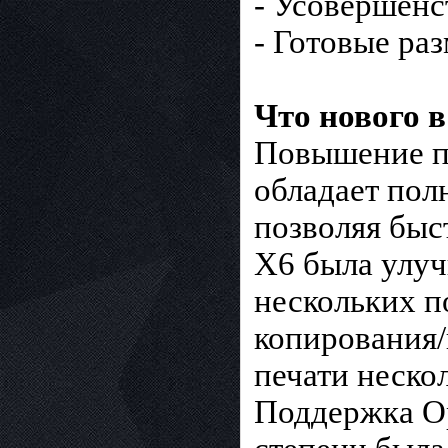
- Усовершенс
- Готовые ра
Что нового 
Повышение п
обладает пол
позволяя быс
X6 была улуч
нескольких п
копирования/
печати неско
Поддержка Op