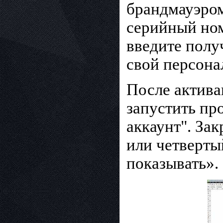
брандмауэром
серийный ном
введите полу
свой персона
После актива
запустить пр
аккаунт". За
или четверты
показывать».