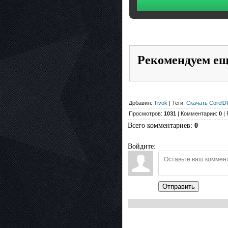
Рекомендуем е
Добавил:
Tivok
| Теги:
Скачать Corel
Просмотров:
1031
| Комментарии:
0
| 
Всего комментариев
:
0
Войдите:
Отправить