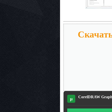
Скачать
CorelDRAW Graphic
µ