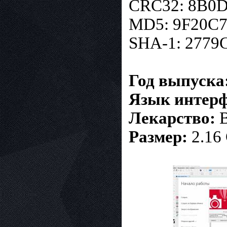
CRC32: 8B0
MD5: 9F20C
SHA-1: 277
Год выпуска
Язык интерф
Лекарство:
В
Размер:
2.16