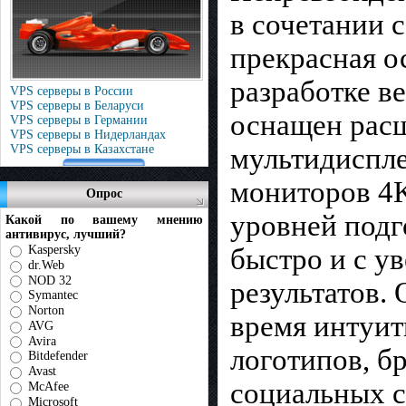
в сочетании 
прекрасная о
разработке в
VPS серверы в России
VPS серверы в Беларуси
оснащен рас
VPS серверы в Германии
VPS серверы в Нидерландах
мультидиспл
VPS серверы в Казахстане
мониторов 4K
Опрос
уровней подг
Какой по вашему мнению
антивирус, лучший?
быстро и с у
Kaspersky
dr.Web
NOD 32
результатов.
Symantec
Norton
время интуит
AVG
Avira
логотипов, б
Bitdefender
Avast
социальных с
McAfee
Microsoft