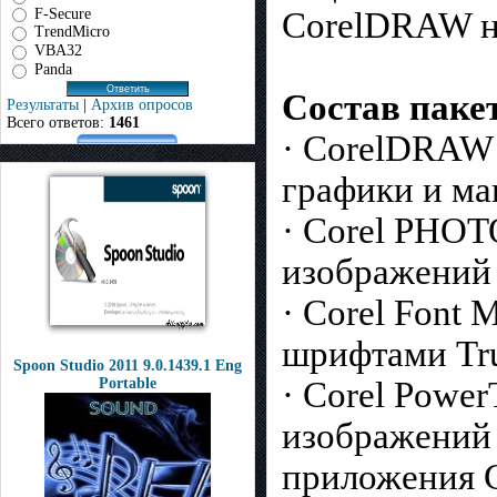
F-Secure
CorelDRAW на
TrendMicro
VBA32
Panda
Состав паке
Результаты
|
Архив опросов
Всего ответов:
1461
· CorelDRAW
графики и ма
· Corel PHO
изображений
· Corel Font
шрифтами Tr
Spoon Studio 2011 9.0.1439.1 Eng
· Corel Powe
Portable
изображений 
приложения 