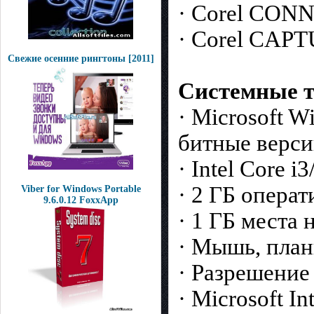
· Corel CONN
· Corel CAPT
Свежие осенние рингтоны [2011]
Системные т
· Microsoft W
битные верси
· Intel Core 
· 2 ГБ опера
Viber for Windows Portable
9.6.0.12 FoxxApp
· 1 ГБ места 
· Мышь, пла
· Разрешение
· Microsoft I