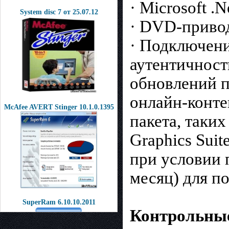
· Microsoft .
System disc 7 от 25.07.12
· DVD-привод
· Подключени
аутентичност
обновлений п
онлайн-конте
McAfee AVERT Stinger 10.1.0.1395
пакета, таки
Graphics Sui
при условии 
месяц) для п
SuperRam 6.10.10.2011
Контрольные