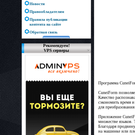
Новости
Правообладателям
Правила публикации
контента на сайте
Обратная связь
Рекомендуем!
VPS серверы
Программа CuneiFor
CuneiForm позволяе
Качество распознав
сэкономить время и
для преобразования
Приложение CuneiFo
множестве языков. 
Благодаря продвину
на машинке или пл