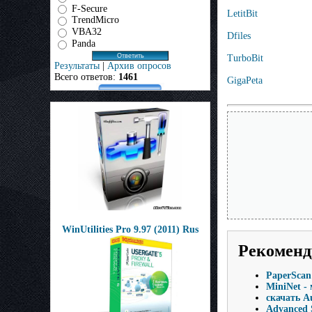
F-Secure
LetitBit
TrendMicro
VBA32
Dfiles
Panda
TurboBit
Результаты
|
Архив опросов
Всего ответов:
1461
GigaPeta
WinUtilities Pro 9.97 (2011) Rus
Рекоменд
PaperScan 
MiniNet -
скачать A
Advanced S