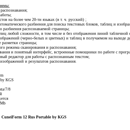
аммы:
 распознавания;
работы;
тов на более чем 20-ти языках (в т. ч. русский) ;
автоматического разбиения для поиска текстовых блоков, таблиц и изобр
о разбиения распознаваемой страницы;
блиц любой сложности, в том числе и без отображения линий табличной 
зображений (черно-белых и цветных) и таблиц в получаемом на выходе д
е разметки страницы;
ого режима сканирования и распознавания;
ования и понятный интерфейс, встроенные помощники по работе с прогр
овый редактор для работы с распознанным текстом;
 изображений и результатов распознавания.
rm
e by KGS
ta/7/8
й
уется
 Mb
 CuneiForm 12 Rus Portable by KGS