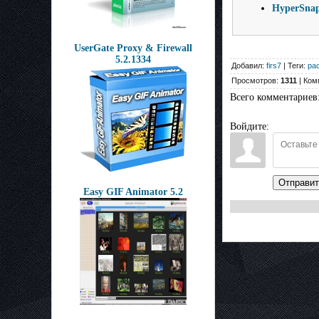
HyperSnap 
UserGate Proxy & Firewall
5.2.1334
Добавил:
firs7
| Теги:
ра
Просмотров:
1311
| Ком
Всего комментариев
Войдите:
Отправит
Easy GIF Animator 5.2