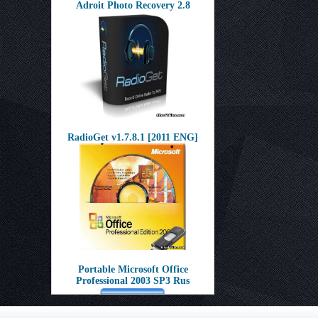
Adroit Photo Recovery 2.8
RadioGet v1.7.8.1 [2011 ENG]
Portable Microsoft Office
Professional 2003 SP3 Rus