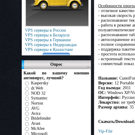
Особенности прогр
- отличное качество
- высокая скорость 
- распознавание текс
- работа в режиме 
полуавтоматическог
VPS серверы в России
- распознавание та
VPS серверы в Беларуси
- автосохранение и
VPS серверы в Германии
- полное сохранени
VPS серверы в Нидерландах
- поддержка пакетн
VPS серверы в Казахстане
- простота использ
- встроенный текст
- совместный показ
Опрос
Какой по вашему мнению
антивирус, лучший?
Название:
CuneiFo
Kaspersky
Версия:
12 Portabl
Год выхода:
2011
dr.Web
ОС:
Windows XP/Vis
NOD 32
Интерфейс:
Русски
Symantec
Лекарство:
не треб
Norton
Размер архива:
35
AVG
Avira
Bitdefender
Скачать/Download:
Avast
McAfee
Vip-File
Microsoft