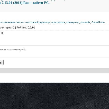
7.13.01 (2012) Rus + кейген PC.
спознавание текста
,
текстовый редактор
,
программа
,
конвертор
,
portable
,
CuneiForm
ментарии:
0
| Рейтинг:
0.0
/
0
|
:
0
ь