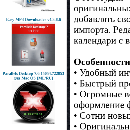
оригинальных
добавлять св
Easy MP3 Downloader v4.3.8.6
импорта. Ред
календари с 
Особенности
• Удобный ин
Parallels Desktop 7.0.15054.722853
для Mac OS [ML/RU]
• Быстрый пр
• Огромные в
оформление 
• Сотни новы
• Оригиналь