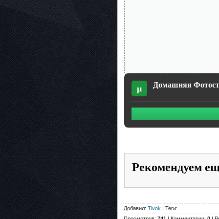
Домашняя Фотостуд
µ
Рекомендуем е
Добавил:
Tivok
| Теги:
Просмотров:
741
| Комментарии:
0
| Р