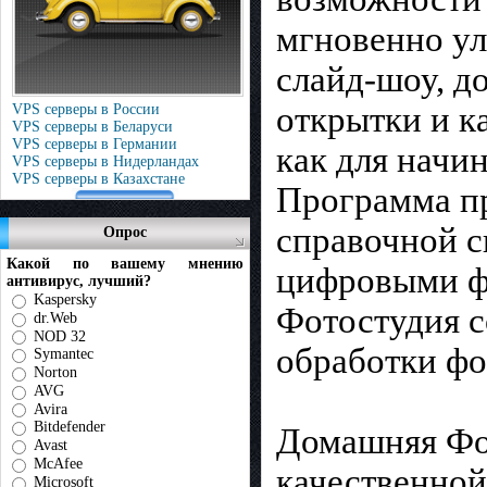
мгновенно ул
слайд-шоу, д
открытки и к
VPS серверы в России
VPS серверы в Беларуси
VPS серверы в Германии
как для начи
VPS серверы в Нидерландах
VPS серверы в Казахстане
Программа пр
справочной с
Опрос
Какой по вашему мнению
цифровыми ф
антивирус, лучший?
Kaspersky
Фотостудия с
dr.Web
NOD 32
обработки фо
Symantec
Norton
AVG
Avira
Bitdefender
Домашняя Фот
Avast
McAfee
качественной
Microsoft