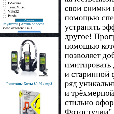
F-Secure
свои снимки 
TrendMicro
VBA32
помощью спец
Panda
Результаты
|
Архив опросов
устранять эф
Всего ответов:
1461
другое! Прог
помощью кот
позволяет до
имитировать 
и старинной 
ряд уникальн
Рингтоны Хиты 80-90 / mp3
и трёхмерной
стильно офор
Фотостудии" 