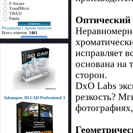
F-Secure
TrendMicro
VBA32
Оптический
Panda
Неравномерна
Результаты
|
Архив опросов
Всего ответов:
1461
хроматически
исправляет в
основана на 
сторон.
DxO Labs экс
резкость? Мг
Ashampoo 3D CAD Professional 3
фотографиях,
Геометричес