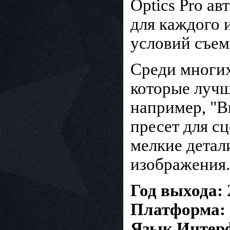
Optics Pro а
для каждого 
условий съем
Среди многих
которые лучш
например, "В
пресет для с
мелкие детал
изображения.
Год выхода:
Платформа:
Язык Интер