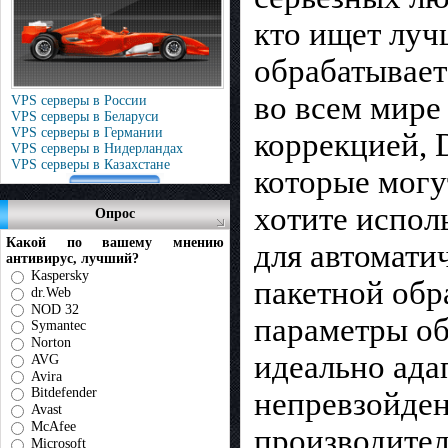
кто ищет луч
обрабатывае
во всем мире
VPS серверы в России
VPS серверы в Беларуси
VPS серверы в Германии
коррекцией, 
VPS серверы в Нидерландах
VPS серверы в Казахстане
которые могу
хотите испол
Опрос
Какой по вашему мнению
для автомати
антивирус, лучший?
Kaspersky
пакетной обр
dr.Web
NOD 32
параметры об
Symantec
Norton
идеально ада
AVG
Avira
Bitdefender
непревзойден
Avast
McAfee
производител
Microsoft