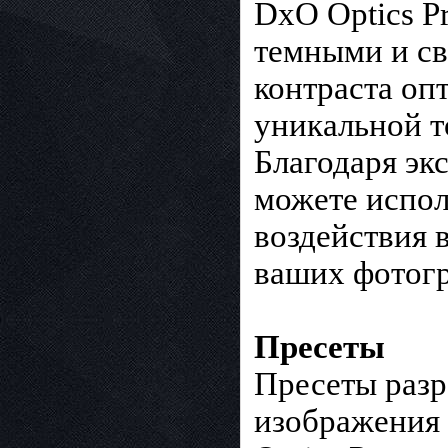
DxO Optics P
темными и св
контраста оп
уникальной т
Благодаря э
можете испо
воздействия 
ваших фотогр
Пресеты
Пресеты разр
изображения 