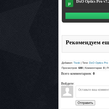
DxO Optics Pro v7.2
µ
Рекомендуем е
Добавил:
Tivok
| Теги:
DxO Optics Pro
Просмотров:
688
| Комментарии:
0
| Р
Всего комментариев
:
0
Войдите:
Отправить