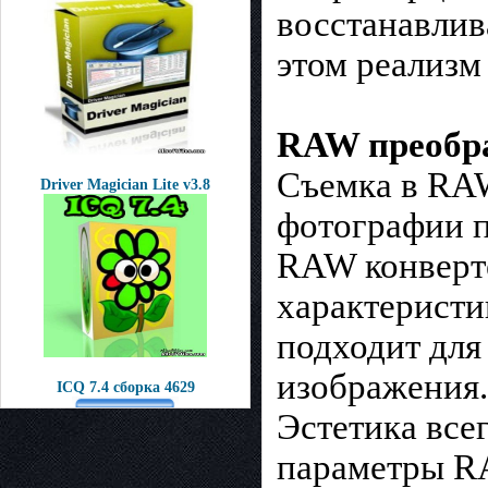
восстанавлив
этом реализм
RAW преобр
Съемка в RAW
Driver Magician Lite v3.8
фотографии п
RAW конверте
характеристи
подходит для
изображения.
ICQ 7.4 сборка 4629
Эстетика все
параметры RA