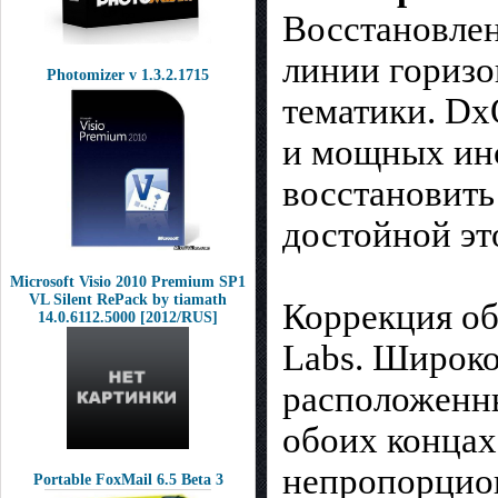
Восстановлен
линии горизо
Photomizer v 1.3.2.1715
тематики. Dx
и мощных инс
восстановить
достойной эт
Microsoft Visio 2010 Premium SP1
VL Silent RePack by tiamath
Коррекция об
14.0.6112.5000 [2012/RUS]
Labs. Широко
расположенны
обоих концах
непропорцион
Portable FoxMail 6.5 Beta 3