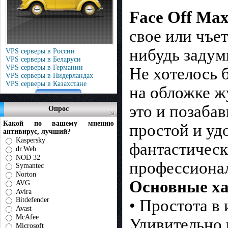
Face Off Ma
свое или чъе
нибудь задум
VPS серверы в России
VPS серверы в Беларуси
VPS серверы в Германии
Не хотелось 
VPS серверы в Нидерландах
VPS серверы в Казахстане
на обложке ж
это и позабав
Опрос
Какой по вашему мнению
простой и уд
антивирус, лучший?
Kaspersky
фантастическ
dr.Web
NOD 32
профессиона
Symantec
Norton
Основные х
AVG
Avira
Bitdefender
• Простота в
Avast
McAfee
Удивительно 
Microsoft