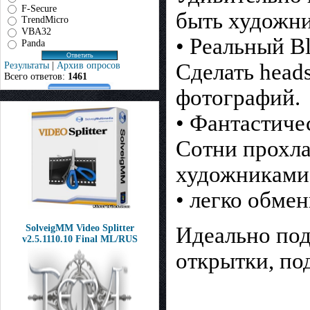
F-Secure
быть художни
TrendMicro
VBA32
• Реальный B
Panda
Сделать head
Результаты
|
Архив опросов
Всего ответов:
1461
фотографий.
• Фантастиче
Сотни прохл
художниками
• легко обме
SolveigMM Video Splitter
Идеально под
v2.5.1110.10 Final ML/RUS
открытки, по