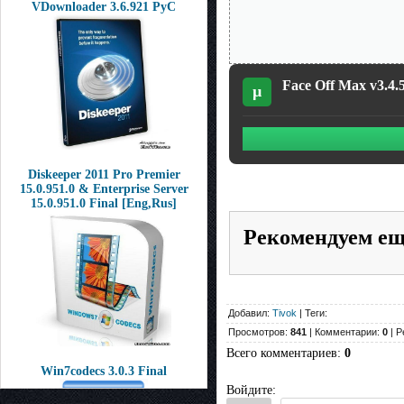
VDownloader 3.6.921 РуС
Face Off Max v3.4.5
µ
Diskeeper 2011 Pro Premier
15.0.951.0 & Enterprise Server
15.0.951.0 Final [Eng,Rus]
Рекомендуем е
Добавил:
Tivok
| Теги:
Просмотров:
841
| Комментарии:
0
| Р
Всего комментариев
:
0
Win7codecs 3.0.3 Final
Войдите: