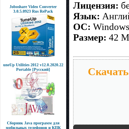
Лицензия:
бе
Joboshare Video Converter
3.0.5.0923 Rus RePack
Язык:
Англи
ОС:
Windows 
Размер:
42 M
uneUp Utilities 2012 v12.0.2020.22
Скачать 
Рortable [Pусcкий]
Cборник Java программ для
мобильных телефонов и КПК