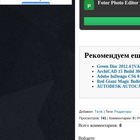
Fotor Photo Editor 
µ
Рекомендуем е
Green Disc 2012.4 [V.6
ArchiCAD 15 Build 30
Adobe InDesign CS6 8
Red Giant Magic Bullet
AUTODESK AUTOCAD
Добавил:
Tivok
| Теги:
Редакторы
Просмотров:
741
| Комментарии:
0
| Р
Всего комментариев
:
0
Войдите: