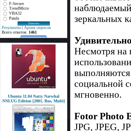
F-Secure
наблюдаемый
TrendMicro
VBA32
зеркальных к
Panda
Результаты
|
Архив опросов
Всего ответов:
1461
Удивительно
Несмотря на в
использовани
выполняются 
социальной с
мгновенно.
Ubuntu 11.04 Natty Narwhal
NNLUG Edition [2001, Rus, Multi]
Fotor Photo
JPG, JPEG, J