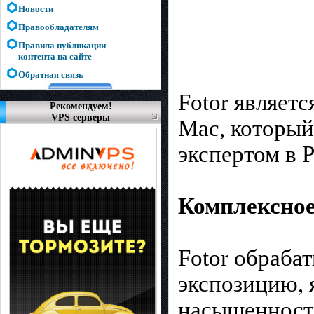
Новости
Правообладателям
Правила публикации
контента на сайте
Обратная связь
Fotor являет
Рекомендуем!
VPS серверы
Mac, который
экспертом в P
Комплексное
Fotor обраба
экспозицию, я
насыщенность