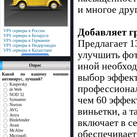
и многое дру
Добавляет г
VPS серверы в России
VPS серверы в Беларуси
Предлагает 1
VPS серверы в Германии
VPS серверы в Нидерландах
VPS серверы в Казахстане
улучшить фот
иной необход
Опрос
Какой по вашему мнению
выбор эффект
антивирус, лучший?
Kaspersky
профессионал
dr.Web
NOD 32
чем 60 эффект
Symantec
Norton
виньетки, а т
AVG
Avira
включает в се
Bitdefender
Avast
McAfee
обеспечивает
Microsoft