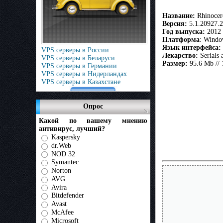
Название:
Rhinocer
Версия:
5.1.20927.
Год выпуска:
2012
Платформа
: Windo
Язык интерфейса:
VPS серверы в России
Лекарство:
Serials 
VPS серверы в Беларуси
Размер:
95.6 Mb //
VPS серверы в Германии
VPS серверы в Нидерландах
VPS серверы в Казахстане
Опрос
Какой по вашему мнению
антивирус, лучший?
Kaspersky
dr.Web
NOD 32
Symantec
Norton
AVG
Avira
Bitdefender
Avast
McAfee
Microsoft