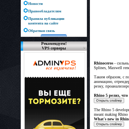
Новости
Правообладателям
Правила публикации
контента на сайте
Обратная связь
Рекомендуем!
VPS серверы
Rhinoceros
- сильны
Splines, Maxwell re
Таким образом, с п
анимацию, отрендер
резку, проанализир
Rhino 5 релиз, что
The Rhino 5 developm
meant making Rhino f
What's new in Rhin