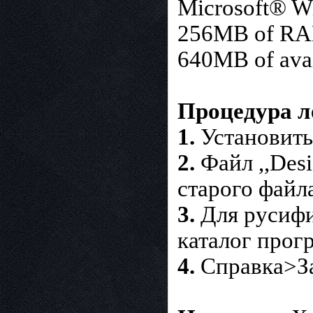
Microsoft® W
256MB of R
640MB of avai
Процедура л
1.
Установить 
2.
Файл ,,Desi
старого файл
3.
Для русифи
каталог прогр
4.
Справка>За