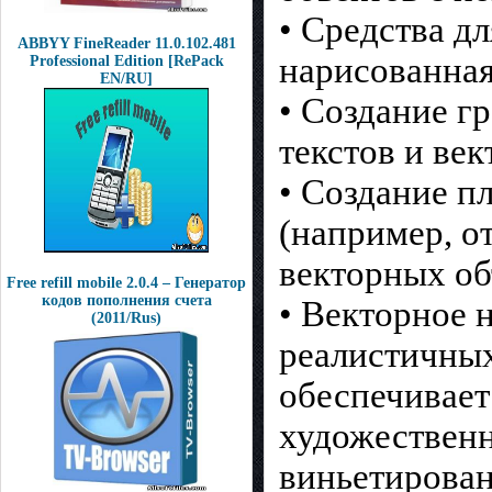
• Средства д
ABBYY FineReader 11.0.102.481
нарисованная
Professional Edition [RePack
EN/RU]
• Создание г
текстов и ве
• Создание п
(например, от
векторных об
Free refill mobile 2.0.4 – Генератор
кодов пополнения счета
• Векторное 
(2011/Rus)
реалистичных
обеспечивает
художественн
виньетирован