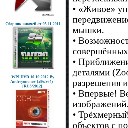
• «Живое» уп
передвижение
Сборник ключей от 05.11.2011
мышки.
• Возможност
совершённых 
• Приближени
деталями (Zo
WPI DVD 10.10.2012 By
разрешения и
Andreyonohov (x86/x64) -
[RUS/2012].
• Впервые! В
изображений
• Трёхмерный
объектов с п