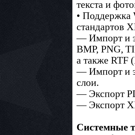
текста и фот
• Поддержка W
стандартов 
— Импорт и э
BMP, PNG, TI
а также RTF (
— Импорт и э
слои.
— Экспорт P
— Экспорт X
Системные т