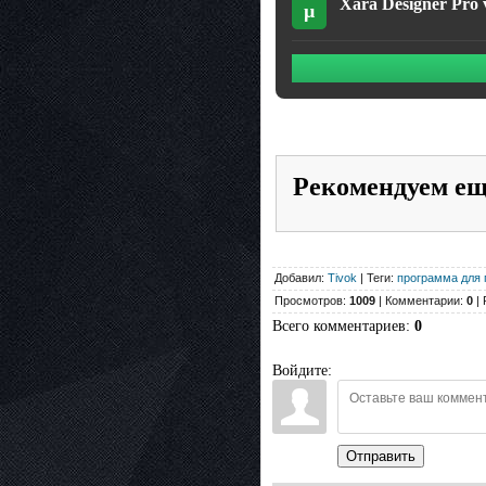
Xara Designer Pro 
µ
Рекомендуем е
Добавил:
Tivok
| Теги:
программа для 
Просмотров:
1009
| Комментарии:
0
| 
Всего комментариев
:
0
Войдите:
Отправить