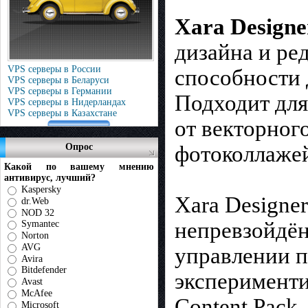
Xara Designe
дизайна и ре
VPS серверы в России
способности 
VPS серверы в Беларуси
VPS серверы в Германии
Подходит для
VPS серверы в Нидерландах
VPS серверы в Казахстане
от векторног
Опрос
фотоколлажей
Какой по вашему мнению
антивирус, лучший?
Kaspersky
Xara Designer
dr.Web
NOD 32
непревзойдён
Symantec
Norton
AVG
управлении п
Avira
Bitdefender
эксперименти
Avast
McAfee
Content Pack
Microsoft