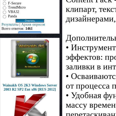
F-Secure
клипарт, тек
TrendMicro
VBA32
дизайнерами,
Panda
Результаты
|
Архив опросов
Всего ответов:
1461
Дополнитель
• Инструмент
эффектов: пр
заливки в ин
• Осваиваютс
от процесса 
Wainakh OS 2K3 Windows Server
2003 R2 SP2 Ent x86 [RUS 2012]
• Удобная фу
массу времен
перетаскиван