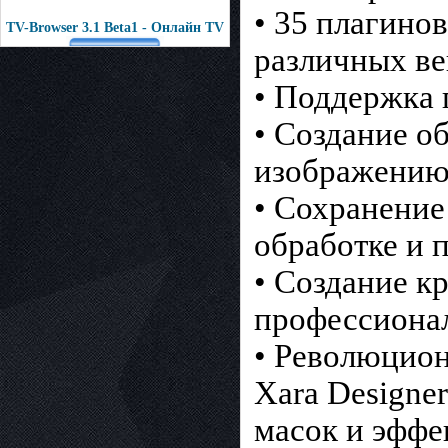
• 35 плагино
TV-Browser 3.1 Beta1 - Онлайн TV
различных ве
• Поддержка 
• Создание о
изображению 
• Сохранение
обработке и 
• Создание к
профессиона
• Революцио
Xara Designer
масок и эффе