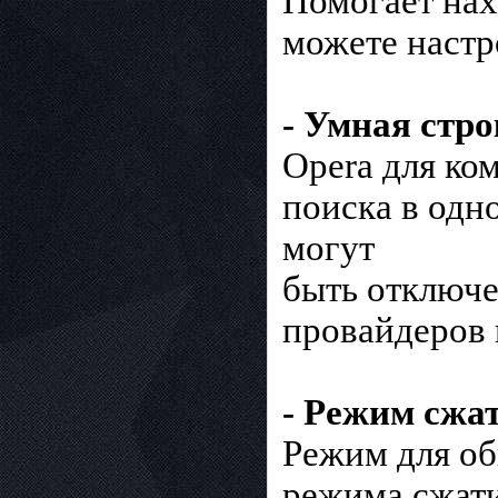
Помогает нах
можете настр
- Умная стро
Opera для ко
поиска в одн
могут
быть отключе
провайдеров 
- Режим сжа
Режим для о
режима сжати