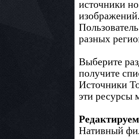
источники но
изображений
Пользователь
разных регио
Выберите раз
получите спи
Источники To
эти ресурсы 
Редактируем
Нативный фи