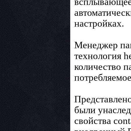
всплывающее 
автоматическ
настройках.
Менеджер пам
технология h
количество п
потребляемое
Представлено
были унаслед
свойства con