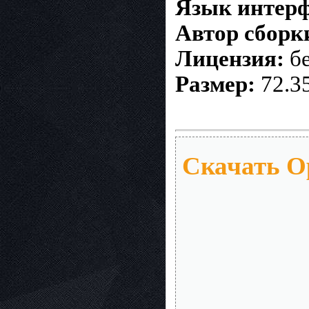
Язык интерф
Автор сборк
Лицензия:
бе
Размер:
72.3
Скачать Op