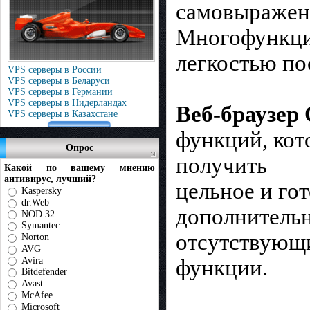
самовыражен
Многофункцио
легкостью по
VPS серверы в России
VPS серверы в Беларуси
VPS серверы в Германии
VPS серверы в Нидерландах
Веб-браузер
VPS серверы в Казахстане
функций, кот
Опрос
получить
Какой по вашему мнению
антивирус, лучший?
цельное и го
Kaspersky
dr.Web
дополнительн
NOD 32
Symantec
отсутствующи
Norton
AVG
Avira
функции.
Bitdefender
Avast
McAfee
Microsoft