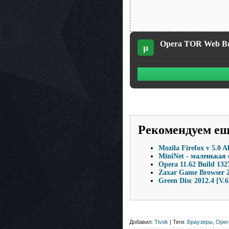
Opera TOR Web Brow
µ
Рекомендуем е
Мozila Firefox v 5.0 A
MiniNet - маленькая
Opera 11.62 Build 132
Zaxar Game Browser 2
Green Disc 2012.4 [V.6
Добавил:
Tivok
| Теги:
Браузеры
,
Oper