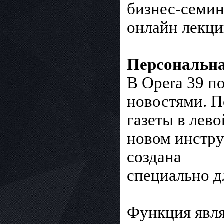
бизнес-семин
онлайн лекци
Персональна
В Opera 39 п
новостями. П
газеты в лев
новом инстру
создана
специально д
Функция явля