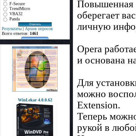
Повышенная 
F-Secure
TrendMicro
оберегает ва
VBA32
Panda
личную инф
Результаты
|
Архив опросов
Всего ответов:
1461
Opera работае
и основана н
Для установк
можно воспо
WinLekar 4.0.0.62
Extension.
Теперь можно
рукой в любо