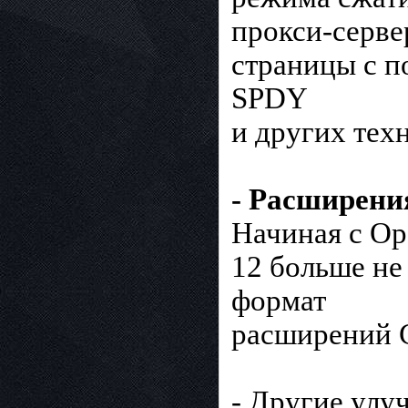
прокси-серве
страницы с п
SPDY
и других тех
- Расширени
Начиная с Op
12 больше не
формат
расширений 
- Другие улу