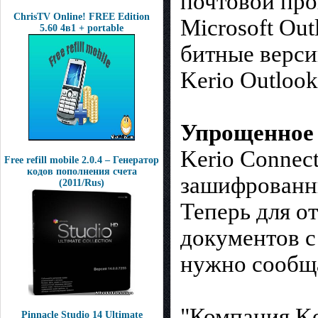
почтовой про
ChrisTV Online! FREE Edition
Microsoft Out
5.60 4в1 + portable
битные верси
Kerio Outlook
Упрощенное
Kerio Connec
Free refill mobile 2.0.4 – Генератор
кодов пополнения счета
зашифрованны
(2011/Rus)
Теперь для о
документов с
нужно сообщ
"Компания Ke
Pinnacle Studio 14 Ultimate