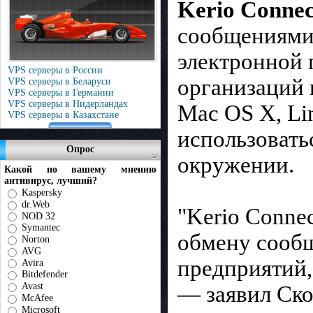
Kerio Connec
сообщениями 
электронной 
VPS серверы в России
организаций 
VPS серверы в Беларуси
VPS серверы в Германии
VPS серверы в Нидерландах
Mac OS X, Lin
VPS серверы в Казахстане
использовать
Опрос
окружении.
Какой по вашему мнению
антивирус, лучший?
Kaspersky
dr.Web
"Kerio Conne
NOD 32
Symantec
обмену сооб
Norton
AVG
предприятий,
Avira
Bitdefender
Avast
— заявил Ско
McAfee
Microsoft