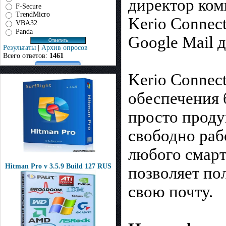
директор ком
F-Secure
TrendMicro
Kerio Connec
VBA32
Panda
Google Mail 
Результаты
|
Архив опросов
Всего ответов:
1461
Kerio Connect
обеспечения 
просто проду
свободно раб
любого смарт
Hitman Pro v 3.5.9 Build 127 RUS
позволяет по
свою почту.