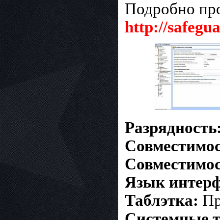
Подробно про
http://safegu
Разрядность
Совместимост
Совместимос
Язык интерф
Таблэтка:
Пр
Системные т