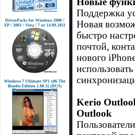
Новые функц
Поддержка ус
DriverPacks for Windows 2000 /
Новая возмож
XP / 2003 / Vista / 7 от 14.09.2011
быстро настр
почтой, конт
нового iPhon
использовать
синхронизаци
Windows 7 Ultimate SP1 x86 The
Beatles Edition 1.08.11 (RUS)
Kerio Outloo
Outlook
Пользователи