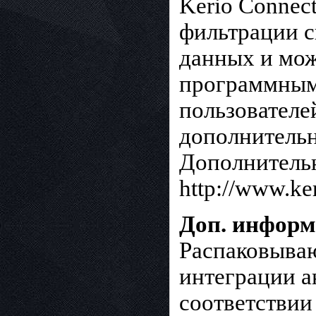
Kerio Connec
фильтрации с
данных и мож
программным 
пользователе
дополнительн
Дополнительн
http://www.ker
Доп. инфор
Распаковываю
интеграции а
соответствии