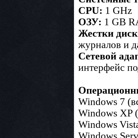
CPU:
1 GHz
ОЗУ:
1 GB 
Жестки диск
журналов и д
Сетевой ада
интерфейс п
Операционн
Windows 7 (в
Windows XP (
Windows Vista
Windows Serve