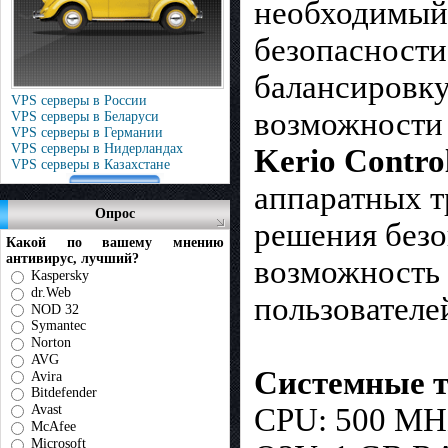
необходимый
безопасности
балансировку
VPS серверы в России
возможности 
VPS серверы в Беларуси
VPS серверы в Германии
VPS серверы в Нидерландах
Kerio Contro
VPS серверы в Казахстане
аппаратных т
Опрос
решения безо
Какой по вашему мнению
антивирус, лучший?
возможность 
Kaspersky
dr.Web
пользователе
NOD 32
Symantec
Norton
AVG
Системные т
Avira
Bitdefender
CPU: 500 MH
Avast
McAfee
Microsoft