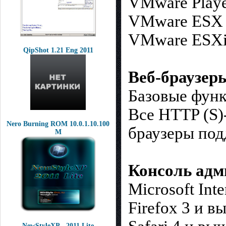
VMware Player
VMware ESX 3
VMware ESXi 
QipShot 1.21 Eng 2011
Веб-браузер
Базовые функ
Все HTTP (S)
Nero Burning ROM 10.0.1.10.100
браузеры под
M
Консоль адм
Microsoft Inte
Firefox 3 и в
NewStyleXP - 2011 Lite