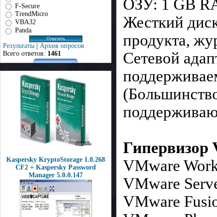
ОЗУ: 1 GB 
F-Secure
TrendMicro
Жесткий диск
VBA32
Panda
продукта, жу
Результаты
|
Архив опросов
Сетевой адапт
Всего ответов:
1461
поддерживаем
(Большинств
поддерживают
Гипервизор
Kaspersky KryptoStorage 1.0.268
VMware Workst
CF2 + Kaspersky Password
Manager 5.0.0.147
VMware Server
VMware Fusio