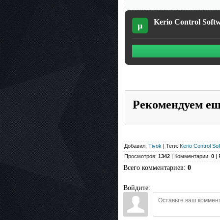
Kerio Control Softw
µ
Рекомендуем е
Добавил:
Tivok
| Теги:
Kerio Control So
Просмотров:
1342
| Комментарии:
0
| 
Всего комментариев
:
0
Войдите: