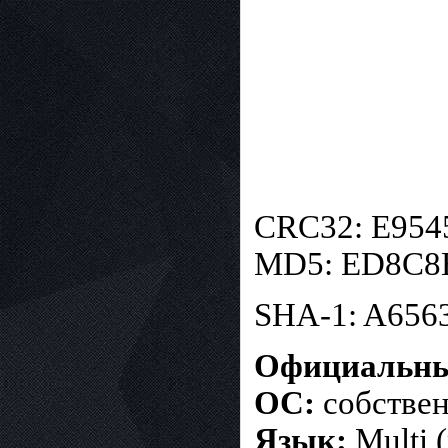
CRC32: E954
MD5: ED8C8
SHA-1: A65
Официальны
ОС:
собствен
Язык:
Multi 