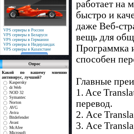
работает на 
быстро и кач
даже Веб-стр
VPS серверы в России
вещь для обще
VPS серверы в Беларуси
VPS серверы в Германии
VPS серверы в Нидерландах
Программка 
VPS серверы в Казахстане
способен пер
Опрос
Какой по вашему мнению
антивирус, лучший?
Главные преи
Kaspersky
dr.Web
1. Ace Transl
NOD 32
Symantec
перевод.
Norton
AVG
2. Ace Trans
Avira
Bitdefender
Avast
3. Ace Trans
McAfee
Microsoft