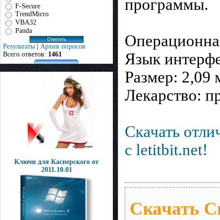
программы.
F-Secure
TrendMicro
VBA32
Panda
Операционная 
Результаты
|
Архив опросов
Язык интерфе
Всего ответов:
1461
Размер: 2,09 
Лекарство: п
Скачать отлич
с letitbit.net!
Ключи для Касперского от
2011.10.01
Скачать Ск