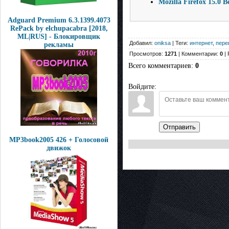
Mozilla Firefox 15.0 
Adguard Premium 6.3.1399.4073
RePack by elchupacabra [2018,
ML|RUS] - Блокировщик
Добавил:
oniksa
| Теги:
интернет
,
пере
рекламы
Просмотров:
1271
| Комментарии:
0
| 
Всего комментариев
:
0
Войдите:
Отправить
MP3book2005 426 + Голосовой
движок