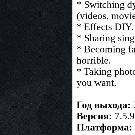
* Switching d
(videos, movie
* Effects DIY.
* Sharing sin
* Becoming fas
horrible.
* Taking phot
you want.
Год выхода:
Версия:
7.5.9
Платформа: