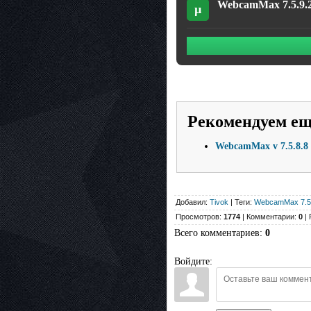
WebcamMax 7.5.9.2
µ
Рекомендуем е
WebcamMax v 7.5.8.8
Добавил:
Tivok
| Теги:
WebcamMax 7.5
Просмотров:
1774
| Комментарии:
0
| 
Всего комментариев
:
0
Войдите: