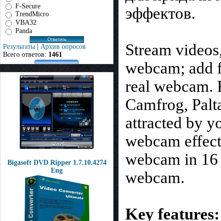
F-Secure
эффектов.
TrendMicro
VBA32
Panda
Stream videos,
Результаты
|
Архив опросов
Всего ответов:
1461
webcam; add fl
real webcam. 
Camfrog, Palta
attracted by 
webcam effect
webcam in 16 
Bigasoft DVD Ripper 1.7.10.4274
Eng
webcam.
Key features: