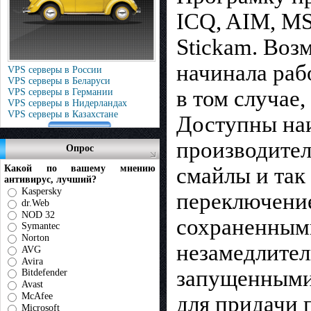
ICQ, AIM, MS
Stickam. Воз
начинала раб
VPS серверы в России
VPS серверы в Беларуси
в том случае
VPS серверы в Германии
VPS серверы в Нидерландах
VPS серверы в Казахстане
Доступны наи
производител
Опрос
Какой по вашему мнению
смайлы и так 
антивирус, лучший?
Kaspersky
переключени
dr.Web
NOD 32
сохраненными
Symantec
Norton
незамедлител
AVG
Avira
запущенными
Bitdefender
Avast
McAfee
для придачи 
Microsoft