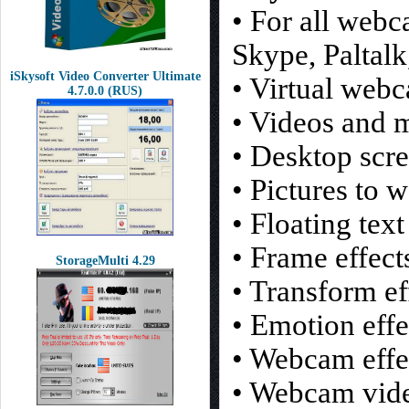
• For all web
Skype, Paltalk
iSkysoft Video Converter Ultimate
• Virtual web
4.7.0.0 (RUS)
• Videos and 
• Desktop scr
• Pictures to 
• Floating tex
• Frame effec
StorageMulti 4.29
• Transform e
• Emotion eff
• Webcam effe
• Webcam vide