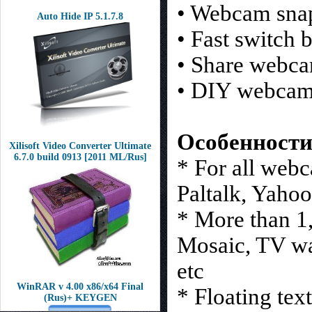
• Webcam sna
Auto Hide IP 5.1.7.8
• Fast switch 
• Share webca
• DIY webcam 
Особенности
Xilisoft Video Converter Ultimate
6.7.0 build 0913 [2011 ML/Rus]
* For all we
Paltalk, Yaho
* More than 1
Mosaic, TV wa
etc
WinRAR v 4.00 x86/x64 Final
* Floating tex
(Rus)+ KEYGEN