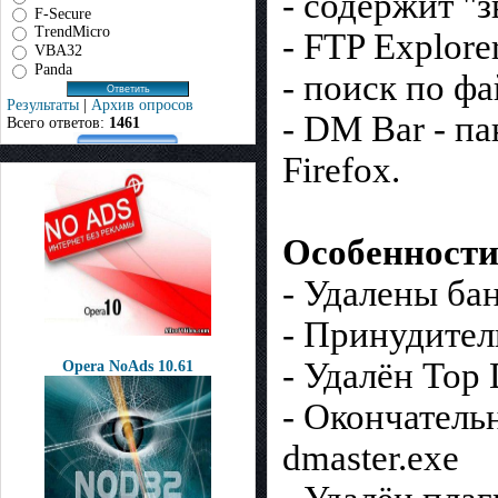
- содержит "з
F-Secure
TrendMicro
- FTP Explore
VBA32
Panda
- поиск по ф
Результаты
|
Архив опросов
- DM Bar - па
Всего ответов:
1461
Firefox.
Особенности 
- Удалены ба
- Принудител
- Удалён To
Opera NoAds 10.61
- Окончатель
dmaster.exe