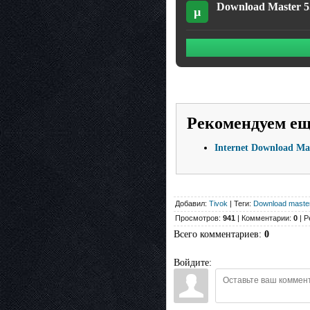
Download Master 5.
µ
Рекомендуем е
Internet Download Ma
Добавил:
Tivok
| Теги:
Download maste
Просмотров:
941
| Комментарии:
0
| Р
Всего комментариев
:
0
Войдите: