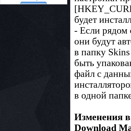
[HKEY_CURRE
будет инстал
- Если рядом 
они будут ав
в папку Skin
быть упакован
файл с данны
инсталляторо
в одной папке
Изменения в 
Download Mas