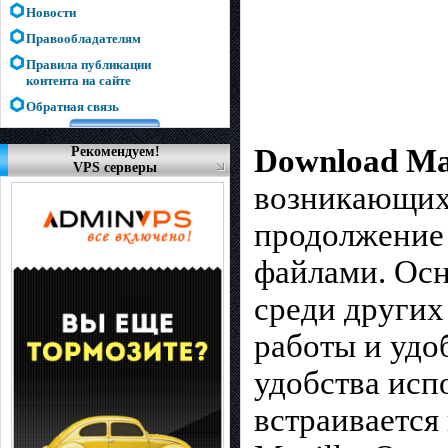
Новости
Правообладателям
Правила публикации
контента на сайте
Обратная связь
Download Ma
Рекомендуем!
VPS серверы
возникающих 
продолжение 
файлами. Ос
среди других
работы и удо
удобства исп
встраивается 