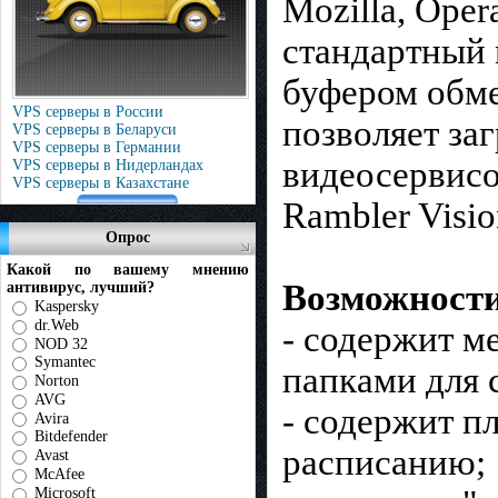
Mozilla, Oper
стандартный 
буфером обме
VPS серверы в России
позволяет за
VPS серверы в Беларуси
VPS серверы в Германии
видеосервисо
VPS серверы в Нидерландах
VPS серверы в Казахстане
Rambler Visio
Опрос
Какой по вашему мнению
Возможност
антивирус, лучший?
Kaspersky
dr.Web
- содержит м
NOD 32
Symantec
папками для 
Norton
AVG
- содержит п
Avira
Bitdefender
расписанию;
Avast
McAfee
Microsoft