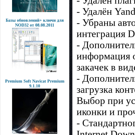
- Удалён пла
- Удалён Yand
- Убраны авт
Базы обновлений+ ключи для
NOD32 от 08.08.2011
интеграция DM
- Дополнитель
информация 
закачек в вид
- Дополнител
Premium Soft Navicat Premium
9.1.10
загрузка кон
Выбор при ус
иконки и проч
- Стандартно
Internet Down