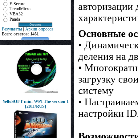
авторизации 
F-Secure
TrendMicro
VBA32
характеристи
Panda
Результаты
|
Архив опросов
Основные ос
Всего ответов:
1461
• Динамическ
деления на дв
• Многократн
загрузку сво
систему
• Настраивае
YelloSOFT mini WPI The version 1
[2011/RUS]
настройки ID
Возможност