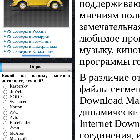
поддерживающ
мнениям поль
замечательна
VPS серверы в России
любимое прог
VPS серверы в Беларуси
VPS серверы в Германии
музыку, кино
VPS серверы в Нидерландах
VPS серверы в Казахстане
программы го
Опрос
В различие о
Какой по вашему мнению
антивирус, лучший?
файлы сегмен
Kaspersky
dr.Web
NOD 32
Download Ma
Symantec
Norton
динамически 
AVG
Avira
Internet Dow
Bitdefender
Avast
соединения, 
McAfee
Microsoft