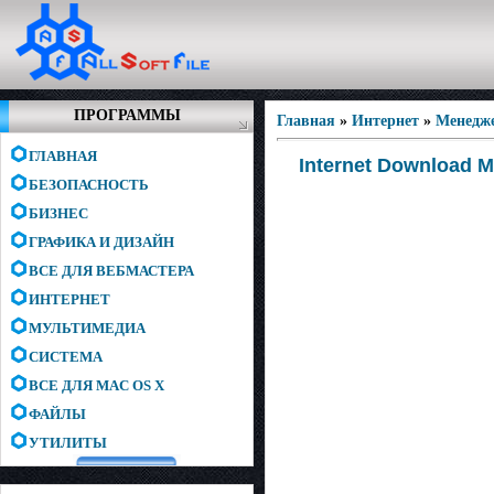
ПРОГРАММЫ
Главная
»
Интернет
»
Менедже
ГЛАВНАЯ
Internet Download Ma
БЕЗОПАСНОСТЬ
БИЗНЕС
ГРАФИКА И ДИЗАЙН
ВСЕ ДЛЯ ВЕБМАСТЕРА
ИНТЕРНЕТ
МУЛЬТИМЕДИА
СИСТЕМА
ВСЕ ДЛЯ MAC OS X
ФАЙЛЫ
УТИЛИТЫ