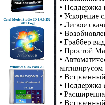
• Поддержка 
• Ускорение 
Corel MotionStudio 3D 1.0.0.252
• Легкое скач
[2011 Eng]
• Возобновле
• Граббер ви
• Простой Ма
• Автоматиче
антивирусом
Windows 8 UX Pack 2.0
• Встроенны
• Поддержка 
• Расширенна
• Встроенный