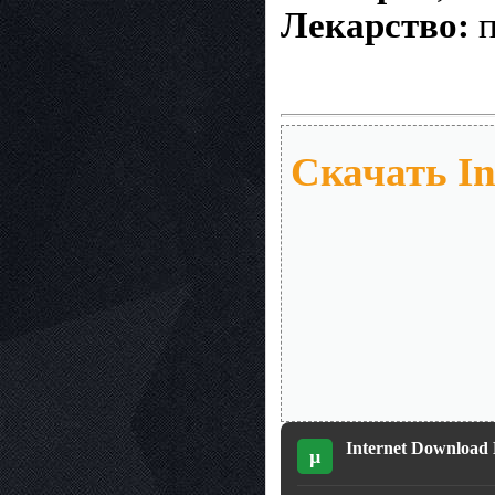
Лекарство:
п
Скачать In
Internet Download M
µ