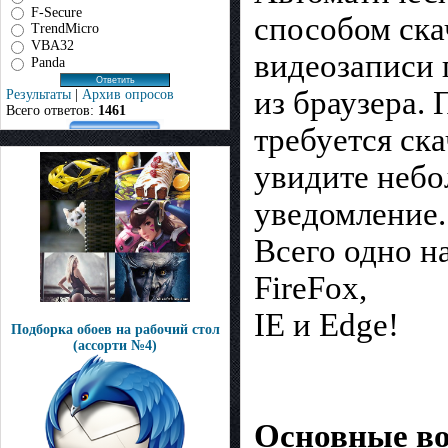
F-Secure
способом ска
TrendMicro
VBA32
видеозаписи
Panda
из браузера.
Результаты
|
Архив опросов
Всего ответов:
1461
требуется ска
увидите неб
уведомление.
Всего одно н
FireFox,
IE и Edge!
Подборка обоев на рабочий стол
(ассорти №4)
Основные во