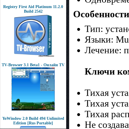
Registry First Aid Platinum 11.2.0
Особенности
Build 2542
Тип: устан
Языки: Mul
Лечение: 
TV-Browser 3.1 Beta1 - Онлайн TV
Ключи ко
Тихая уст
Тихая уст
Тихая рас
YoWindow 2.0 Build 494 Unlimited
Не создава
Edition [Rus Portable]