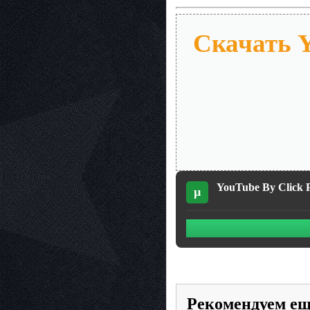
Скачать Y
YouTube By Click P
µ
Рекомендуем е