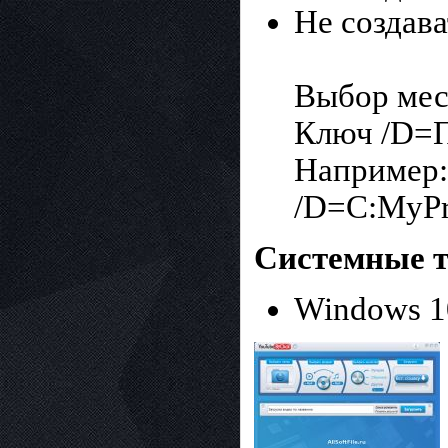
Не создава
Выбор мес
Ключ /D=П
Например:
/D=C:MyP
Системные т
Windows 10,