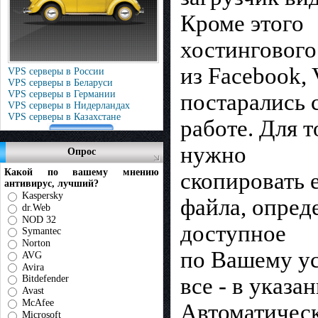
Кроме этого
хостингового
из Facebook, 
VPS серверы в России
VPS серверы в Беларуси
VPS серверы в Германии
постарались 
VPS серверы в Нидерландах
VPS серверы в Казахстане
работе. Для 
нужно
Опрос
Какой по вашему мнению
скопировать 
антивирус, лучший?
Kaspersky
файла, опред
dr.Web
NOD 32
доступное
Symantec
Norton
по Вашему ус
AVG
Avira
все - в указа
Bitdefender
Avast
McAfee
Автоматичес
Microsoft